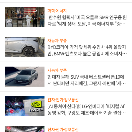
화학·에너지
'한수원 협력사' 미국 오클로 SMR 연구용 원
자로 '임계 상태' 도달, 미국 에너지부 "중요
한 이정표"
자동차·부품
BYD코리아 가격 앞세워 수입차 4위 올랐지
만, BMW·벤츠보다 높은 공임비에 소비자
불만 폭발
자동차·부품
현대차 올해 SUV 국내 베스트셀러 톱10에
서 싼타페만 자리매김, 그랜저·아반떼 '세단
쌍끌이'로 내수 방어
전자·전기·정보통신
[AI 뭉쳐야 산다⑧] LG·엔비디아 '피지컬 AI'
동맹 강화, 구광모 제조·데이터·기술 결집
해 종합 로보틱스 기업으로
전자·전기·정보통신