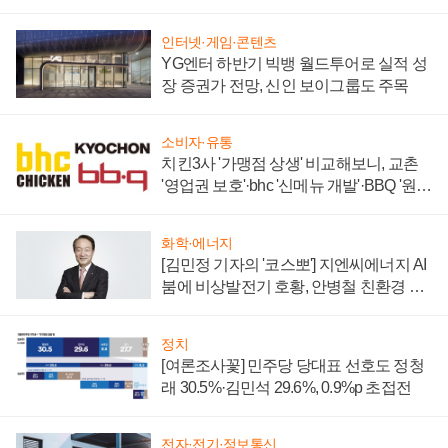
할까
인터넷·게임·콘텐츠
YG엔터 하반기 빅뱅 월드투어로 실적 성
장 증권가 전망, 신인 보이그룹도 주목
소비자·유통
치킨3사 '가맹점 상생' 비교해보니, 교촌
'영업권 보호'·bhc '신메뉴 개발'·BBQ '원가
부담'
화학·에너지
[김민정 기자의 '코스뽀'] 지엔씨에너지 AI
붐에 비상발전기 호황, 안병철 친환경 에
너지 발전전문기업 향한다
정치
[여론조사꽃] 민주당 당대표 선호도 정청
래 30.5%·김민석 29.6%, 0.9%p 초접전
전자·전기·정보통신