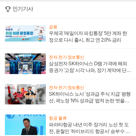
인기기사
금융
우체국 '매일이자 파킹통장' 5만 계좌 한
정으로 다시 출시, 최고 연 2.0% 금리
전자·전기·정보통신
삼성전자 SK하이닉스 D램 가격에 해외
증권가 '고점' 시각 나와, 장기 계약에 단점
부각
전자·전기·정보통신
SK하이닉스 노사 '성과급 주식 지급' 평행
선, 곽노정 'N% 성과급' 법적 논란 벗을지
주목
항공·물류
파라타항공 내년 미주 장거리 노선 첫 도
전, 윤철민 '하이브리드 항공사' 승부수 통