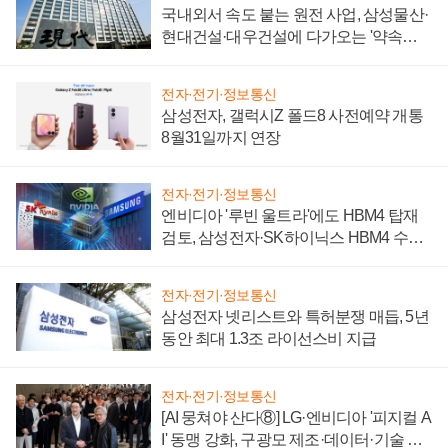
국내외서 속도 붙는 원전 사업, 삼성물산·
현대건설·대우건설에 다가오는 '약속의
시간'
전자·전기·정보통신
삼성전자, 갤럭시Z 폴드8 사전예약 개통
8월31일까지 연장
전자·전기·정보통신
엔비디아 '루빈 울트라'에도 HBM4 탑재
검토, 삼성전자·SK하이닉스 HBM4 수율
에 주도권 갈린다
전자·전기·정보통신
삼성전자 넷리스트와 특허분쟁 매듭, 5년
동안 최대 1.3조 라이선스비 지급
전자·전기·정보통신
[AI 뭉쳐야 산다⑧] LG·엔비디아 '피지컬 A
I' 동맹 강화, 구광모 제조·데이터·기술 결