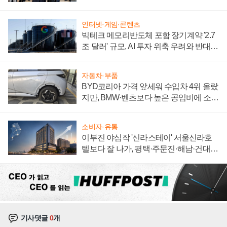
집해 종합 로보틱스 기업으로
인터넷·게임·콘텐츠
빅테크 메모리반도체 포함 장기계약 '2.7
조 달러' 규모, AI 투자 위축 우려와 반대
신호
자동차·부품
BYD코리아 가격 앞세워 수입차 4위 올랐
지만, BMW·벤츠보다 높은 공임비에 소비
자 불만 폭발
소비자·유통
이부진 야심작 '신라스테이' 서울신라호
텔보다 잘 나가, 평택·주문진·해남·건대로
성장판 더 넓힌다
기사댓글
0
개