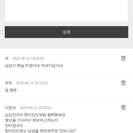
개
2025-06-14 18:56:00
삼성이 땟놈 하청이네 격세지감이네
주주
2025-06-13 16:13:20
응 됐쥬
이정숙
2025-06-12 20:20:53
삼성전자야 한미반도체랑 협력해봐요
몇년을 기다려서 해보려고하는지
안타깝네요
한미반도체는 삼성을 한번봐주면 안되나요?