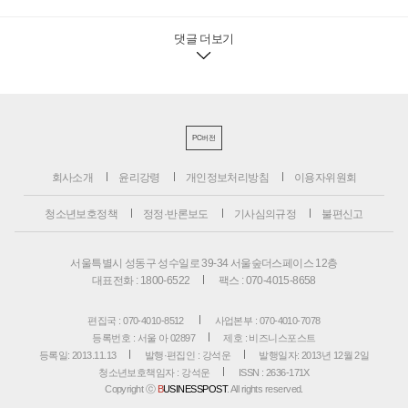
댓글 더보기
PC버전
회사소개
윤리강령
개인정보처리방침
이용자위원회
청소년보호정책
정정·반론보도
기사심의규정
불편신고
서울특별시 성동구 성수일로 39-34 서울숲더스페이스 12층
대표전화 : 1800-6522
팩스 : 070-4015-8658
편집국 : 070-4010-8512
사업본부 : 070-4010-7078
등록번호 : 서울 아 02897
제호 : 비즈니스포스트
등록일: 2013.11.13
발행·편집인 : 강석운
발행일자: 2013년 12월 2일
청소년보호책임자 : 강석운
ISSN : 2636-171X
Copyright ⓒ
B
USINESSPOST
. All rights reserved.