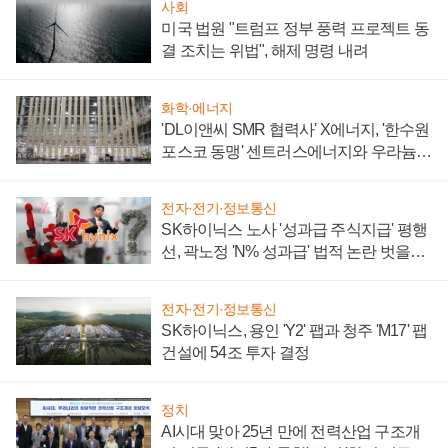
사회
미국 법원 "트럼프 정부 풍력 프로젝트 동
결 조치는 위법", 해제 명령 내려
화학·에너지
'DL이앤씨 SMR 협력사' X에너지, '한수원
포스코 동맹' 센트러스에너지와 우라늄
계약 체결
전자·전기·정보통신
SK하이닉스 노사 '성과급 주식지급' 평행
선, 곽노정 'N% 성과급' 법적 논란 벗을지
주목
전자·전기·정보통신
SK하이닉스, 용인 'Y2' 팹과 청주 'M17' 팹
건설에 54조 투자 결정
정치
AI시대 맞아 25년 만에 전력산업 구조개