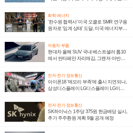
어
화학·에너지
'한수원 협력사' 미국 오클로 SMR 연구용
원자로 '임계 상태' 도달, 미국 에너지부
"중요한 이정표"
자동차·부품
현대차 올해 SUV 국내 베스트셀러 톱10
에서 싼타페만 자리매김, 그랜저·아반떼
'세단 쌍끌이'로 내수 방어
전자·전기·정보통신
아이폰18 '메모리 부족'에 출시 지연되나,
삼성디스플레이 LG디스플레이 LG이노
텍 '탈애플' 수익 다각화 속도
전자·전기·정보통신
SK하이닉스 1주당 375원 현금배당 실시,
추가 주주환원 계획 9월 공개 예정