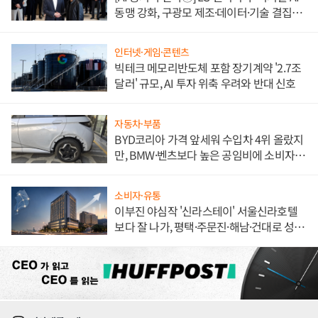
동맹 강화, 구광모 제조·데이터·기술 결집
해 종합 로보틱스 기업으로
인터넷·게임·콘텐츠
빅테크 메모리반도체 포함 장기계약 '2.7조
달러' 규모, AI 투자 위축 우려와 반대 신호
자동차·부품
BYD코리아 가격 앞세워 수입차 4위 올랐지
만, BMW·벤츠보다 높은 공임비에 소비자
불만 폭발
소비자·유통
이부진 야심작 '신라스테이' 서울신라호텔
보다 잘 나가, 평택·주문진·해남·건대로 성
장판 더 넓힌다