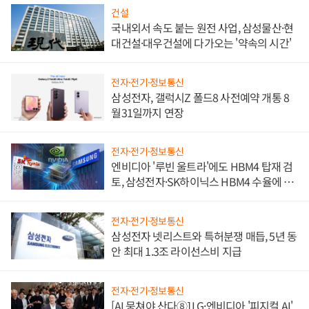
건설
국내외서 속도 붙는 원전 사업, 삼성물산·현
대건설·대우건설에 다가오는 '약속의 시간'
전자·전기·정보통신
삼성전자, 갤럭시Z 폴드8 사전예약 개통 8
월31일까지 연장
전자·전기·정보통신
엔비디아 '루빈 울트라'에도 HBM4 탑재 검
토, 삼성전자·SK하이닉스 HBM4 수율에 주
도권 갈린다
전자·전기·정보통신
삼성전자 넷리스트와 특허분쟁 매듭, 5년 동
안 최대 1.3조 라이선스비 지급
전자·전기·정보통신
[AI 뭉쳐야 산다⑧] LG·엔비디아 '피지컬 AI'