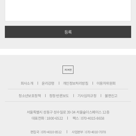
PC버전
회사소개
윤리강령
개인정보처리방침
이용자위원회
청소년보호정책
정정·반론보도
기사심의규정
불편신고
서울특별시 성동구 성수일로 39-34 서울숲더스페이스 12층
대표전화 : 1800-6522
팩스 : 070-4015-8658
편집국 : 070-4010-8512
사업본부 : 070-4010-7078