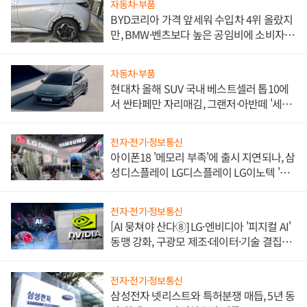
자동차·부품
BYD코리아 가격 앞세워 수입차 4위 올랐지
만, BMW·벤츠보다 높은 공임비에 소비자
불만 폭발
자동차·부품
현대차 올해 SUV 국내 베스트셀러 톱10에
서 싼타페만 자리매김, 그랜저·아반떼 '세단
쌍끌이'로 내수 방어
전자·전기·정보통신
아이폰18 '메모리 부족'에 출시 지연되나, 삼
성디스플레이 LG디스플레이 LG이노텍 '탈
애플' 수익 다각화 속도
전자·전기·정보통신
[AI 뭉쳐야 산다⑧] LG·엔비디아 '피지컬 AI'
동맹 강화, 구광모 제조·데이터·기술 결집
해 종합 로보틱스 기업으로
전자·전기·정보통신
삼성전자 넷리스트와 특허분쟁 매듭, 5년 동