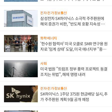
전자·전기·정보통신
삼성전자 SK하이닉스 소극적 주주환원에
해외 증권가 비판, "반도체 호황 지속성 의
문"
화학·에너지
'한수원 협력사' 미국 오클로 SMR 연구용 원
자로 '임계 상태' 도달, 미국 에너지부 "중요
한 이정표"
사회
미국 법원 "트럼프 정부 풍력 프로젝트 동결
조치는 위법", 해제 명령 내려
전자·전기·정보통신
SK하이닉스 1주당 375원 현금배당 실시, 추
가 주주환원 계획 9월 공개 예정