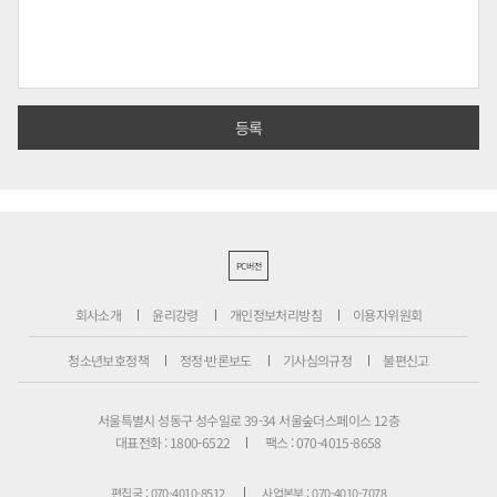
PC버전
회사소개
윤리강령
개인정보처리방침
이용자위원회
청소년보호정책
정정·반론보도
기사심의규정
불편신고
서울특별시 성동구 성수일로 39-34 서울숲더스페이스 12층
대표전화 : 1800-6522
팩스 : 070-4015-8658
편집국 : 070-4010-8512
사업본부 : 070-4010-7078