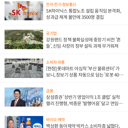
전자·전기·정보통신
SK하이닉스 통합노조 설립 움직임 본격화,
성과급 체계 불만에 3500명 결집
공기업
강원랜드 정책 불확실성에 중장기 비전 '흔
들', 신임 사장의 정부 설득 과제 무거워져
소비자·유통
[현장] 롯데마트 야심작 '부산 물류센터' 가
보니, 장보기 상품 자동으로 담는 '로봇 400
대' 장관
금융
삼섬증권 '상반기 영업이익 1조 클럽' 실적
랠리 진행형, 박종문 '발행어음' 달고 연임 향
하나
바이오·제약
백상환 동아제약 박카스 소비자층 넓혔다,