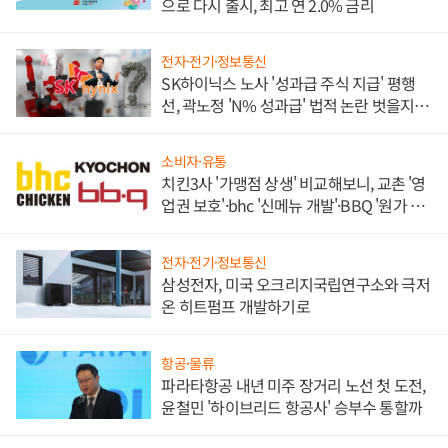
으로 다시 출시, 최고 연 2.0% 금리
전자·전기·정보통신
SK하이닉스 노사 '성과급 주식 지급' 평행
선, 곽노정 'N% 성과급' 법적 논란 벗을지 주
목
소비자·유통
치킨3사 '가맹점 상생' 비교해보니, 교촌 '영
업권 보호'·bhc '신메뉴 개발'·BBQ '원가 부
담'
전자·전기·정보통신
삼성전자, 미국 오크리지국립연구소와 극저
온 히트펌프 개발하기로
항공·물류
파라타항공 내년 미주 장거리 노선 첫 도전,
윤철민 '하이브리드 항공사' 승부수 통할까