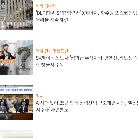
화학·에너지
'DL이앤씨 SMR 협력사' X에너지, '한수원 포스코 
우라늄 계약 체결
전자·전기·정보통신
SK하이닉스 노사 '성과급 주식지급' 평행선, 곽노정 'N
란 벗을지 주목
정치
AI시대 맞아 25년 만에 전력산업 구조개편 시동, '발전5
지주사' 재편론도