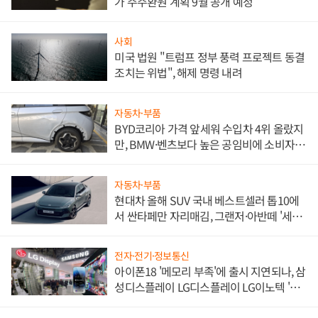
가 주주환원 계획 9월 공개 예정
사회
미국 법원 "트럼프 정부 풍력 프로젝트 동결
조치는 위법", 해제 명령 내려
자동차·부품
BYD코리아 가격 앞세워 수입차 4위 올랐지
만, BMW·벤츠보다 높은 공임비에 소비자
불만 폭발
자동차·부품
현대차 올해 SUV 국내 베스트셀러 톱10에
서 싼타페만 자리매김, 그랜저·아반떼 '세단
쌍끌이'로 내수 방어
전자·전기·정보통신
아이폰18 '메모리 부족'에 출시 지연되나, 삼
성디스플레이 LG디스플레이 LG이노텍 '탈
애플' 수익 다각화 속도