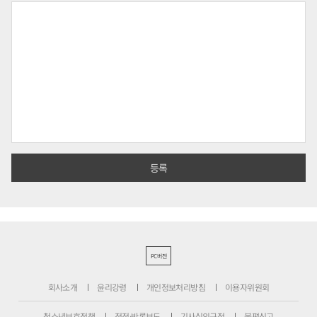
PC버전
회사소개
윤리강령
개인정보처리방침
이용자위원회
청소년보호정책
정정·반론보도
기사심의규정
불편신고