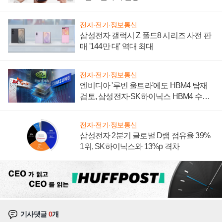
전자·전기·정보통신
삼성전자 갤럭시 Z 폴드8 시리즈 사전 판
매 '144만 대' 역대 최대
전자·전기·정보통신
엔비디아 '루빈 울트라'에도 HBM4 탑재
검토, 삼성전자·SK하이닉스 HBM4 수율
에 주도권 갈린다
전자·전기·정보통신
삼성전자 2분기 글로벌 D램 점유율 39%
1위, SK하이닉스와 13%p 격차
기사댓글
0
개