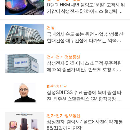
D램과 HBM 내년 물량도 '품절', 고객사 위
기감이 삼성전자 SK하이닉스 협상력 더
키워
건설
국내외서 속도 붙는 원전 사업, 삼성물산·
현대건설·대우건설에 다가오는 '약속의
시간'
전자·전기·정보통신
삼성전자 SK하이닉스 소극적 주주환원
에 해외 증권가 비판, "반도체 호황 지속
성 의문"
화학·에너지
삼성SDI ESS 수요 급증에 북미 증설 타
진, 최주선 스텔란티스·GM 합작공장 건
설 재추진하나
전자·전기·정보통신
삼성전자, 갤럭시Z 폴드8 사전예약 개통
8월31일까지 연장