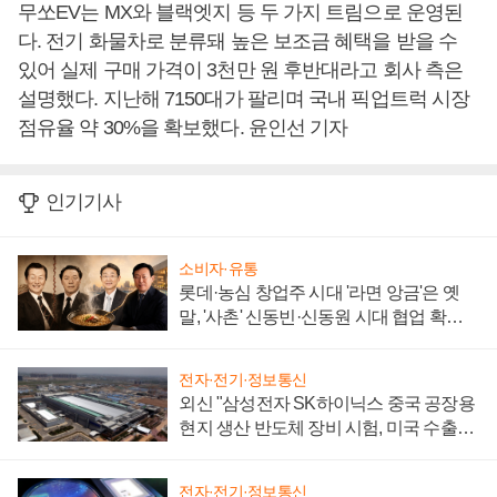
무쏘EV는 MX와 블랙엣지 등 두 가지 트림으로 운영된
다. 전기 화물차로 분류돼 높은 보조금 혜택을 받을 수
있어 실제 구매 가격이 3천만 원 후반대라고 회사 측은
설명했다. 지난해 7150대가 팔리며 국내 픽업트럭 시장
점유율 약 30%을 확보했다. 윤인선 기자
인기기사
소비자·유통
롯데·농심 창업주 시대 '라면 앙금'은 옛
말, '사촌' 신동빈·신동원 시대 협업 확대
일로
전자·전기·정보통신
외신 "삼성전자 SK하이닉스 중국 공장용
현지 생산 반도체 장비 시험, 미국 수출통
제 대비"
전자·전기·정보통신