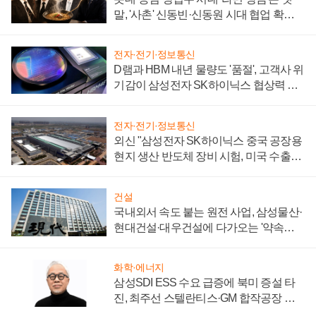
말, '사촌' 신동빈·신동원 시대 협업 확대
일로
전자·전기·정보통신
D램과 HBM 내년 물량도 '품절', 고객사 위
기감이 삼성전자 SK하이닉스 협상력 더
키워
전자·전기·정보통신
외신 "삼성전자 SK하이닉스 중국 공장용
현지 생산 반도체 장비 시험, 미국 수출통
제 대비"
건설
국내외서 속도 붙는 원전 사업, 삼성물산·
현대건설·대우건설에 다가오는 '약속의
시간'
화학·에너지
삼성SDI ESS 수요 급증에 북미 증설 타
진, 최주선 스텔란티스·GM 합작공장 건
설 재추진하나