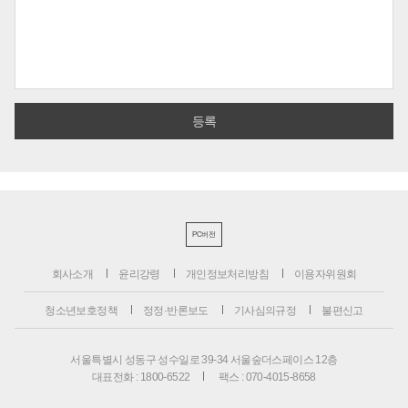
PC버전
회사소개
윤리강령
개인정보처리방침
이용자위원회
청소년보호정책
정정·반론보도
기사심의규정
불편신고
서울특별시 성동구 성수일로 39-34 서울숲더스페이스 12층
대표전화 : 1800-6522
팩스 : 070-4015-8658