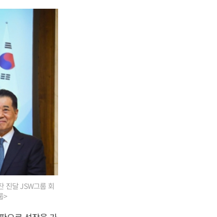
잔 진달 JSW그룹 회
룹>