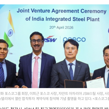
화 포스코그룹 회장, 이희근 포스코 사장, 자얀트 아차리야 JSW스틸 사장, 사
 뉴델리에서 열린 합작투자 계약식에 참석해 기념 촬영을 하고 있다. <포스코그