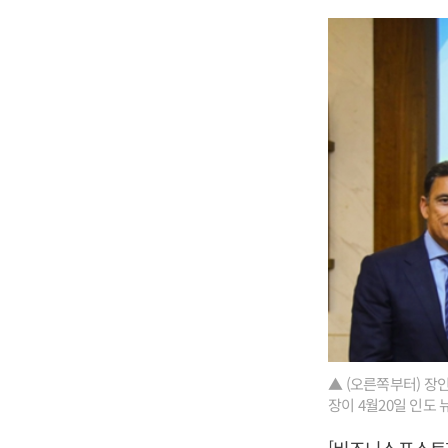
▲ (오른쪽부터) 장인
장이 4월20일 인도