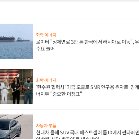
화학·에너지
로이터 "정제연료 3만 톤 한국에서 러시아로 이동",
수요 늘어
화학·에너지
'한수원 협력사' 미국 오클로 SMR 연구용 원자로 '임계 
너지부 "중요한 이정표"
자동차·부품
현대차 올해 SUV 국내 베스트셀러 톱10에서 싼타페만
아반떼 '세단 쌍끌이'로 내수 방어