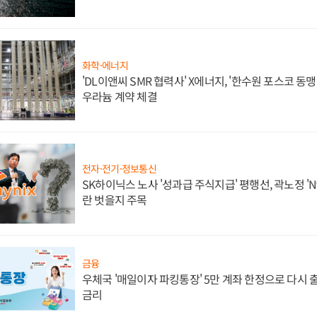
화학·에너지
'DL이앤씨 SMR 협력사' X에너지, '한수원 포스코 
우라늄 계약 체결
전자·전기·정보통신
SK하이닉스 노사 '성과급 주식지급' 평행선, 곽노정 'N
란 벗을지 주목
금융
우체국 '매일이자 파킹통장' 5만 계좌 한정으로 다시 출시
금리