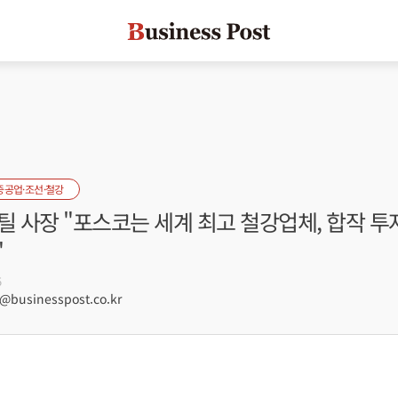
중공업·조선·철강
틸 사장 "포스코는 세계 최고 철강업체, 합작 
"
5
businesspost.co.kr