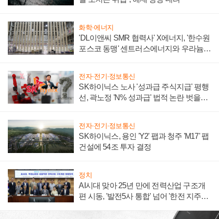
화학·에너지
'DL이앤씨 SMR 협력사' X에너지, '한수원
포스코 동맹' 센트러스에너지와 우라늄
계약 체결
전자·전기·정보통신
SK하이닉스 노사 '성과급 주식지급' 평행
선, 곽노정 'N% 성과급' 법적 논란 벗을지
주목
전자·전기·정보통신
SK하이닉스, 용인 'Y2' 팹과 청주 'M17' 팹
건설에 54조 투자 결정
정치
AI시대 맞아 25년 만에 전력산업 구조개
편 시동, '발전5사 통합' 넘어 '한전 지주사'
재편론도