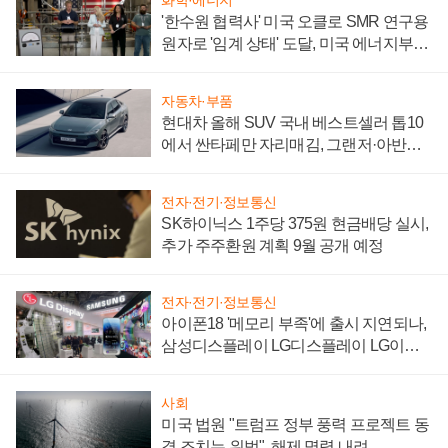
화학·에너지
'한수원 협력사' 미국 오클로 SMR 연구용
원자로 '임계 상태' 도달, 미국 에너지부
"중요한 이정표"
자동차·부품
현대차 올해 SUV 국내 베스트셀러 톱10
에서 싼타페만 자리매김, 그랜저·아반떼
'세단 쌍끌이'로 내수 방어
전자·전기·정보통신
SK하이닉스 1주당 375원 현금배당 실시,
추가 주주환원 계획 9월 공개 예정
전자·전기·정보통신
아이폰18 '메모리 부족'에 출시 지연되나,
삼성디스플레이 LG디스플레이 LG이노
텍 '탈애플' 수익 다각화 속도
사회
미국 법원 "트럼프 정부 풍력 프로젝트 동
결 조치는 위법", 해제 명령 내려