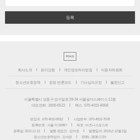
PC버전
회사소개
윤리강령
개인정보처리방침
이용자위원회
청소년보호정책
정정·반론보도
기사심의규정
불편신고
서울특별시 성동구 성수일로 39-34 서울숲더스페이스 12층
대표전화 : 1800-6522
팩스 : 070-4015-8658
편집국 : 070-4010-8512
사업본부 : 070-4010-7078
등록번호 : 서울 아 02897
제호 : 비즈니스포스트
등록일: 2013.11.13
발행·편집인 : 강석운
발행일자: 2013년 12월 2일
청소년보호책임자 : 강석운
ISSN : 2636-171X