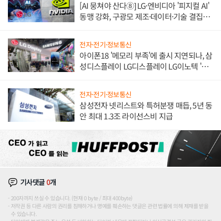
[AI 뭉쳐야 산다⑧] LG·엔비디아 '피지컬 AI'
동맹 강화, 구광모 제조·데이터·기술 결집
해 종합 로보틱스 기업으로
전자·전기·정보통신
아이폰18 '메모리 부족'에 출시 지연되나, 삼
성디스플레이 LG디스플레이 LG이노텍 '탈
애플' 수익 다각화 속도
전자·전기·정보통신
삼성전자 넷리스트와 특허분쟁 매듭, 5년 동
안 최대 1.3조 라이선스비 지급
기사댓글
0
개
200자까지 쓰실 수 있습니다. (현재 0 byte / 최대 400byte)
저작권 등 다른 사람의 권리를 침해하거나 명예를 훼손하는 댓글은 관련 법률에 의해 제재를 받을
수 있습니다.