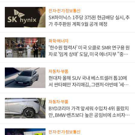
전자·전기·정보통신
SK하이닉스 1주당 375원 현금배당 실시, 추
가 주주환원 계획 9월 공개 예정
화학·에너지
'한수원 협력사' 미국 오클로 SMR 연구용 원
자로 '임계 상태' 도달, 미국 에너지부 "중요
한 이정표"
자동차·부품
현대차 올해 SUV 국내 베스트셀러 톱10에
서 싼타페만 자리매김, 그랜저·아반떼 '세단
쌍끌이'로 내수 방어
자동차·부품
BYD코리아 가격 앞세워 수입차 4위 올랐지
만, BMW·벤츠보다 높은 공임비에 소비자
불만 폭발
전자·전기·정보통신