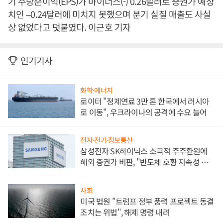
기 주당순이익(EPS)가 마이너스(-) 0.26달러로 증권가 예상
치인 –0.24달러에 미치지 못했으며 분기 실질 매출도 사실
상 없었다고 덧붙였다. 이근호 기자
인기기사
화학·에너지
로이터 "정제연료 3만 톤 한국에서 러시아
로 이동", 우크라이나의 공격에 수요 늘어
전자·전기·정보통신
삼성전자 SK하이닉스 소극적 주주환원에
해외 증권가 비판, "반도체 호황 지속성 의
문"
사회
미국 법원 "트럼프 정부 풍력 프로젝트 동결
조치는 위법", 해제 명령 내려