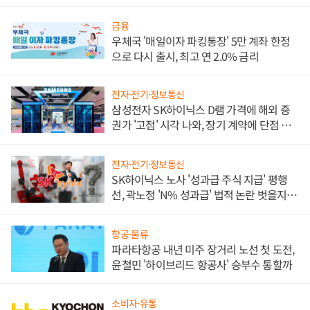
금융
우체국 '매일이자 파킹통장' 5만 계좌 한정
으로 다시 출시, 최고 연 2.0% 금리
전자·전기·정보통신
삼성전자 SK하이닉스 D램 가격에 해외 증
권가 '고점' 시각 나와, 장기 계약에 단점 부
각
전자·전기·정보통신
SK하이닉스 노사 '성과급 주식 지급' 평행
선, 곽노정 'N% 성과급' 법적 논란 벗을지 주
목
항공·물류
파라타항공 내년 미주 장거리 노선 첫 도전,
윤철민 '하이브리드 항공사' 승부수 통할까
소비자·유통