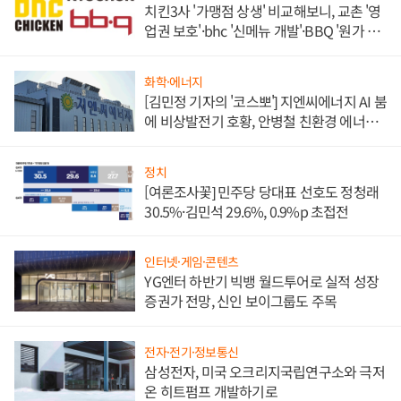
치킨3사 '가맹점 상생' 비교해보니, 교촌 '영
업권 보호'·bhc '신메뉴 개발'·BBQ '원가 부
담'
화학·에너지
[김민정 기자의 '코스뽀'] 지엔씨에너지 AI 붐
에 비상발전기 호황, 안병철 친환경 에너지
발전전문기업 향한다
정치
[여론조사꽃] 민주당 당대표 선호도 정청래
30.5%·김민석 29.6%, 0.9%p 초접전
인터넷·게임·콘텐츠
YG엔터 하반기 빅뱅 월드투어로 실적 성장
증권가 전망, 신인 보이그룹도 주목
전자·전기·정보통신
삼성전자, 미국 오크리지국립연구소와 극저
온 히트펌프 개발하기로