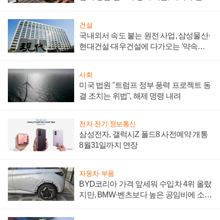
제 대비"
건설
국내외서 속도 붙는 원전 사업, 삼성물산·
현대건설·대우건설에 다가오는 '약속의
시간'
사회
미국 법원 "트럼프 정부 풍력 프로젝트 동
결 조치는 위법", 해제 명령 내려
전자·전기·정보통신
삼성전자, 갤럭시Z 폴드8 사전예약 개통
8월31일까지 연장
자동차·부품
BYD코리아 가격 앞세워 수입차 4위 올랐
지만, BMW·벤츠보다 높은 공임비에 소비
자 불만 폭발