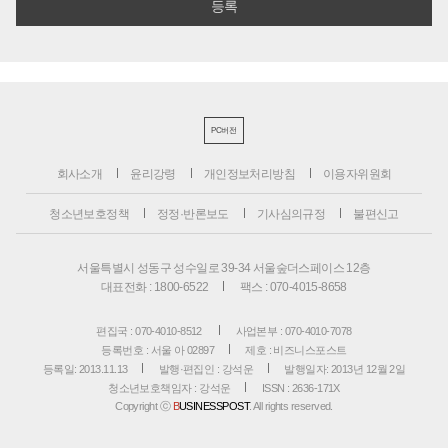
PC버전
회사소개
윤리강령
개인정보처리방침
이용자위원회
청소년보호정책
정정·반론보도
기사심의규정
불편신고
서울특별시 성동구 성수일로 39-34 서울숲더스페이스 12층
대표전화 : 1800-6522
팩스 : 070-4015-8658
편집국 : 070-4010-8512
사업본부 : 070-4010-7078
등록번호 : 서울 아 02897
제호 : 비즈니스포스트
등록일: 2013.11.13
발행·편집인 : 강석운
발행일자: 2013년 12월 2일
청소년보호책임자 : 강석운
ISSN : 2636-171X
Copyright ⓒ
B
USINESSPOST
. All rights reserved.