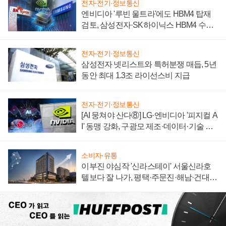
전자·전기·정보통신
엔비디아 '루빈 울트라'에도 HBM4 탑재
검토, 삼성전자·SK하이닉스 HBM4 수율
에 주도권 갈린다
전자·전기·정보통신
삼성전자 넷리스트와 특허분쟁 매듭, 5년
동안 최대 1.3조 라이선스비 지급
전자·전기·정보통신
[AI 뭉쳐야 산다⑧] LG·엔비디아 '피지컬 A
I' 동맹 강화, 구광모 제조·데이터·기술 결
집해 종합 로보틱스 기업으로
소비자·유통
이부진 야심작 '신라스테이' 서울신라호
텔보다 잘 나가, 평택·주문진·해남·건대로
성장판 더 넓힌다