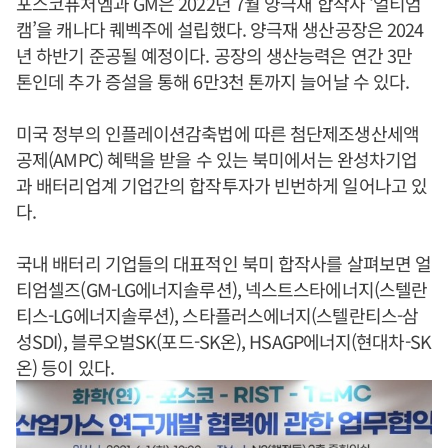
포스코퓨처엠과 GM은 2022년 7월 양극재 합작사 ‘얼티엄
캠’을 캐나다 퀘벡주에 설립했다. 양극재 생산공장은 2024
년 하반기 준공될 예정이다. 공장의 생산능력은 연간 3만
톤인데 추가 증설을 통해 6만3천 톤까지 늘어날 수 있다.
미국 정부의 인플레이션감축법에 따른 첨단제조생산세액
공제(AMPC) 혜택을 받을 수 있는 북미에서는 완성차기업
과 배터리업계 기업간의 합작투자가 빈번하게 일어나고 있
다.
국내 배터리 기업들의 대표적인 북미 합작사를 살펴보면 얼
티엄셀즈(GM-LG에너지솔루션), 넥스트스타에너지(스텔란
티스-LG에너지솔루션), 스타플러스에너지(스텔란티스-삼
성SDI), 블루오벌SK(포드-SK온), HSAGP에너지(현대차-SK
온) 등이 있다.