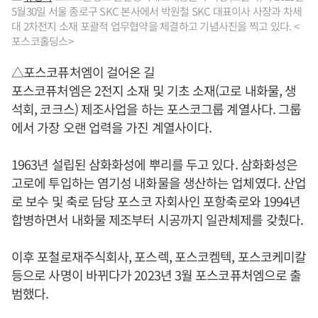
5월30일 서울 종로구 SKC 본사에서 박원철 SKC 대표이사 사장과 차세
대 2차전지 소재 포괄적 업무협약을 체결하고 기념사진을 찍고 있다. <
포스코홀딩스>
△포스코퓨처엠이 걸어온 길
포스코퓨처엠은 2전지 소재 및 기초 소재(고로 내화물, 생
석회, 코크스) 제조사업을 하는 포스코그룹 계열사다. 그룹
에서 가장 오랜 업력을 가진 계열사이다.
1963년 설립된 삼화화성에 뿌리를 두고 있다. 삼화화성은
고로에 투입하는 염기성 내화물을 생산하는 업체였다. 산업
로 보수 및 축로 담당 포스코 자회사인 포항축로와 1994년
합병하면서 내화물 제조부터 시공까지 일관체제를 갖췄다.
이후 포철로재주식회사, 포스렉, 포스코켐텍, 포스코케미칼
등으로 사명이 바뀌다가 2023년 3월 포스코퓨처엠으로 출
범했다.