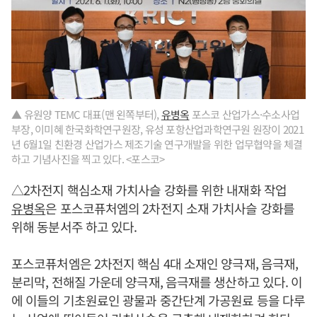
▲ 유원양 TEMC 대표(맨 왼쪽부터),
유병옥
포스코 산업가스·수소사업
부장, 이미혜 한국화학연구원장, 유성 포항산업과학연구원 원장이 2021
년 6월1일 친환경 산업가스 제조기술 연구개발을 위한 업무협약을 체결
하고 기념사진을 찍고 있다. <포스코>
△2차전지 핵심소재 가치사슬 강화를 위한 내재화 작업
유병옥
은 포스코퓨처엠의 2차전지 소재 가치사슬 강화를
위해 동분서주 하고 있다.
포스코퓨처엠은 2차전지 핵심 4대 소재인 양극재, 음극재,
분리막, 전해질 가운데 양극재, 음극재를 생산하고 있다. 이
에 이들의 기초원료인 광물과 중간단계 가공원료 등을 다루