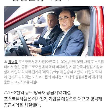
▲
유병옥
포스코퓨처엠 사장(오른쪽)이 2024년 6월26일 서울 포스코센
터에서 열린 공동 프로모션에서 헥터 비자레알 지엠 한국사업장 사장과
함께 캐딜락 럭셔리 전기차 ‘리릭(Lyriq)’에 탑승하고 있다. 캐딜락 럭셔
리 전기차 리릭에는 포스코그룹의 이차전지소재와 철강제품이 대거 적
용됐다. <포스코퓨처엠>
△1조8천억 규모 양극재 공급계약 체결
포스코퓨처엠은 이차전기 기업을 대상으로 대규모 양극재
공급계약을 체결했다.