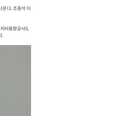
나온다. 조중석 이
 저비용항공사(L
.