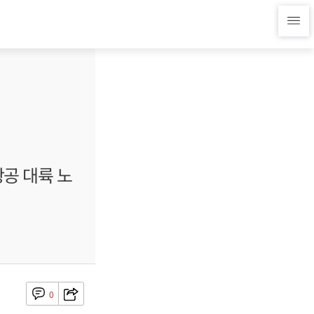
항공 대륙 노
0