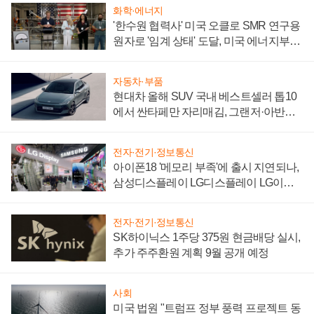
화학·에너지
'한수원 협력사' 미국 오클로 SMR 연구용
원자로 '임계 상태' 도달, 미국 에너지부
"중요한 이정표"
자동차·부품
현대차 올해 SUV 국내 베스트셀러 톱10
에서 싼타페만 자리매김, 그랜저·아반떼
'세단 쌍끌이'로 내수 방어
전자·전기·정보통신
아이폰18 '메모리 부족'에 출시 지연되나,
삼성디스플레이 LG디스플레이 LG이노
텍 '탈애플' 수익 다각화 속도
전자·전기·정보통신
SK하이닉스 1주당 375원 현금배당 실시,
추가 주주환원 계획 9월 공개 예정
사회
미국 법원 "트럼프 정부 풍력 프로젝트 동