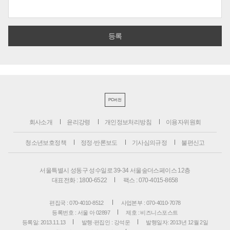
PC버전
회사소개
윤리강령
개인정보처리방침
이용자위원회
청소년보호정책
정정·반론보도
기사심의규정
불편신고
서울특별시 성동구 성수일로 39-34 서울숲더스페이스 12층
대표전화 : 1800-6522
팩스 : 070-4015-8658
편집국 : 070-4010-8512
사업본부 : 070-4010-7078
등록번호 : 서울 아 02897
제호 : 비즈니스포스트
등록일: 2013.11.13
발행·편집인 : 강석운
발행일자: 2013년 12월 2일