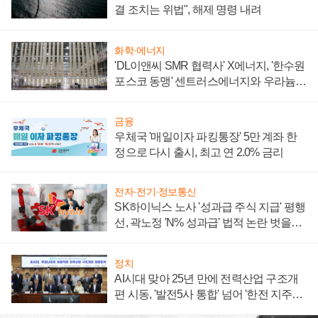
결 조치는 위법", 해제 명령 내려
화학·에너지
'DL이앤씨 SMR 협력사' X에너지, '한수원
포스코 동맹' 센트러스에너지와 우라늄
계약 체결
금융
우체국 '매일이자 파킹통장' 5만 계좌 한
정으로 다시 출시, 최고 연 2.0% 금리
전자·전기·정보통신
SK하이닉스 노사 '성과급 주식 지급' 평행
선, 곽노정 'N% 성과급' 법적 논란 벗을지
주목
정치
AI시대 맞아 25년 만에 전력산업 구조개
편 시동, '발전5사 통합' 넘어 '한전 지주사'
재편론도