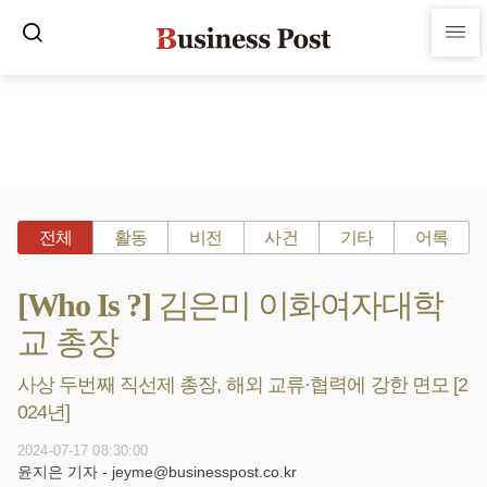
전체
활동
비전
사건
기타
어록
[Who Is ?] 김은미 이화여자대학
교 총장
사상 두번째 직선제 총장, 해외 교류·협력에 강한 면모 [2
024년]
2024-07-17 08:30:00
윤지은 기자 - jeyme@businesspost.co.kr