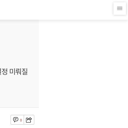
일정 미뤄질
0