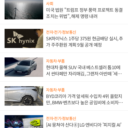
사회
미국 법원 "트럼프 정부 풍력 프로젝트 동결
조치는 위법", 해제 명령 내려
전자·전기·정보통신
SK하이닉스 1주당 375원 현금배당 실시, 추
가 주주환원 계획 9월 공개 예정
자동차·부품
현대차 올해 SUV 국내 베스트셀러 톱10에
서 싼타페만 자리매김, 그랜저·아반떼 '세단
쌍끌이'로 내수 방어
자동차·부품
BYD코리아 가격 앞세워 수입차 4위 올랐지
만, BMW·벤츠보다 높은 공임비에 소비자
불만 폭발
전자·전기·정보통신
[AI 뭉쳐야 산다⑧] LG·엔비디아 '피지컬 AI'