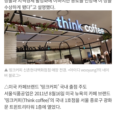
창출과 지역경제 활성화에 이바지한 공로를 인정해 이 상을
수상하게 됐다“고 설명했다.
▲ 띵크커피 신촌현대백화점점 매장 전경. <아이디 wooyung7의 네이
버 블로그>
△미국 카페브랜드 ‘띵크커피’ 국내 출점 주도
서울식품공업은 2011년 8월16일 미국 뉴욕의 카페 브랜드
‘띵크커피(Think coffee)’의 국내 1호점을 서울 종로구 광화
문 트윈트리타워 1층에 열었다.