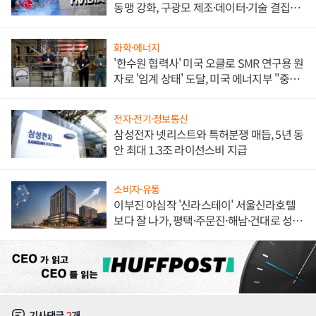
동맹 강화, 구광모 제조·데이터·기술 결집
해 종합 로보틱스 기업으로
화학·에너지
'한수원 협력사' 미국 오클로 SMR 연구용 원
자로 '임계 상태' 도달, 미국 에너지부 "중요
한 이정표"
전자·전기·정보통신
삼성전자 넷리스트와 특허분쟁 매듭, 5년 동
안 최대 1.3조 라이선스비 지급
소비자·유통
이부진 야심작 '신라스테이' 서울신라호텔
보다 잘 나가, 평택·주문진·해남·건대로 성
장판 더 넓힌다
기사댓글
2
개