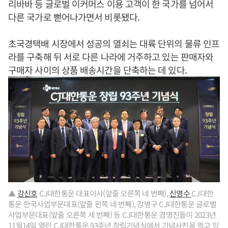
리바바 등 글로벌 이커머스 이용 고객이 한 국가를 넘어서
다른 국가로 뻗어나가면서 비롯됐다.
초국경택배 시장에서 성공의 열쇠는 대륙 단위의 물류 인프
라를 구축해 뒤 서로 다른 나라에 거주하고 있는 판매자와
구매자 사이의 상품 배송시간을 단축하는 데 있다.
▲
강신호
CJ대한통운 대표이사(앞줄 오른쪽 네 번째),
신영수
CJ대한
통운 한국사업부문대표(앞줄 왼쪽 네 번째), 강병구 CJ대한통운 글로벌
사업부문대표(앞줄 오른쪽 세 번째) 등 CJ대한통운 경영진들이 2023년
11월14일 열린 CJ대한통운 93주년 창립기념식에서 기념사진을 찍고 있