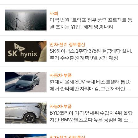
어
사회
미국 법원 "트럼프 정부 풍력 프로젝트 동
결 조치는 위법", 해제 명령 내려
전자·전기·정보통신
SK하이닉스 1주당 375원 현금배당 실시,
추가 주주환원 계획 9월 공개 예정
자동차·부품
현대차 올해 SUV 국내 베스트셀러 톱10
에서 싼타페만 자리매김, 그랜저·아반떼
'세단 쌍끌이'로 내수 방어
자동차·부품
BYD코리아 가격 앞세워 수입차 4위 올랐
지만, BMW·벤츠보다 높은 공임비에 소비
자 불만 폭발
전자·전기·정보통신