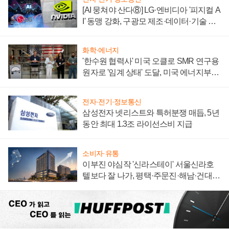
[AI 뭉쳐야 산다⑧] LG·엔비디아 '피지컬 A
I' 동맹 강화, 구광모 제조·데이터·기술 결
집해 종합 로보틱스 기업으로
화학·에너지
'한수원 협력사' 미국 오클로 SMR 연구용
원자로 '임계 상태' 도달, 미국 에너지부
"중요한 이정표"
전자·전기·정보통신
삼성전자 넷리스트와 특허분쟁 매듭, 5년
동안 최대 1.3조 라이선스비 지급
소비자·유통
이부진 야심작 '신라스테이' 서울신라호
텔보다 잘 나가, 평택·주문진·해남·건대로
성장판 더 넓힌다