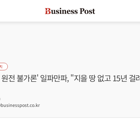
치
 원전 불가론' 일파만파, "지을 땅 없고 15년 걸
9
usinesspost.co.kr