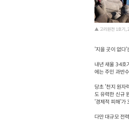
▲ 고리원전 1호기, 2
'지을 곳이 없다
내년 새울 3·4
에는 주민 과반수
당초 '천지 원자
도 유력한 신규 
'경제적 피해'가
다만 대규모 전력