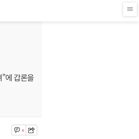
려"에 갑론을
4