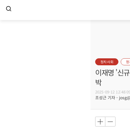
정치·사회
정
이재명 '신규
박
2025-09-12 12:48:0
조성근 기자 - josg@b