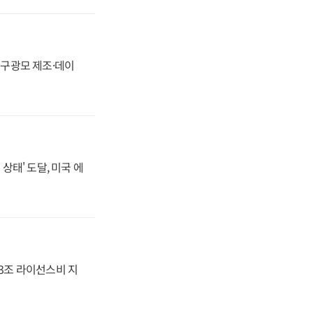
화, 구광모 제조·데이
상태' 도달, 미국 에
.3조 라이선스비 지