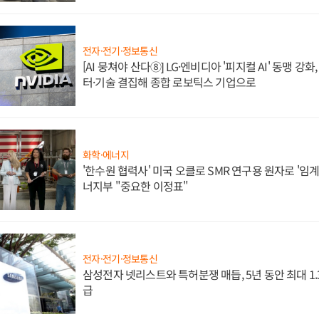
전자·전기·정보통신
[AI 뭉쳐야 산다⑧] LG·엔비디아 '피지컬 AI' 동맹 강
터·기술 결집해 종합 로보틱스 기업으로
화학·에너지
'한수원 협력사' 미국 오클로 SMR 연구용 원자로 '임계 
너지부 "중요한 이정표"
전자·전기·정보통신
삼성전자 넷리스트와 특허분쟁 매듭, 5년 동안 최대 1
급