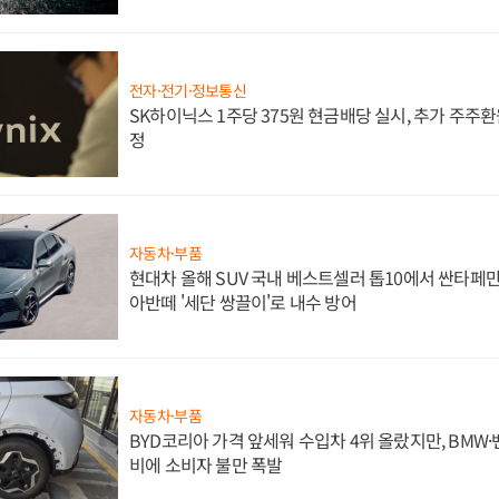
전자·전기·정보통신
SK하이닉스 1주당 375원 현금배당 실시, 추가 주주환
정
자동차·부품
현대차 올해 SUV 국내 베스트셀러 톱10에서 싼타페만
아반떼 '세단 쌍끌이'로 내수 방어
자동차·부품
BYD코리아 가격 앞세워 수입차 4위 올랐지만, BMW
비에 소비자 불만 폭발