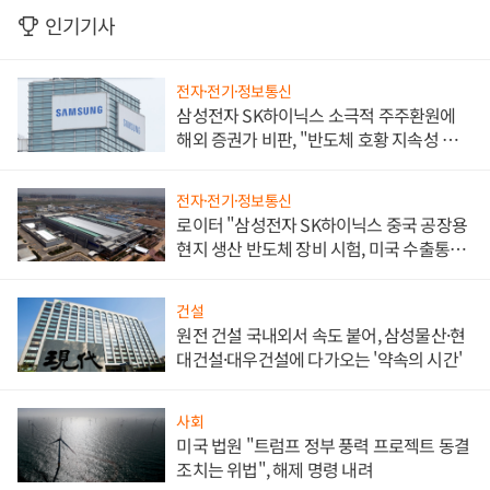
인기기사
전자·전기·정보통신
삼성전자 SK하이닉스 소극적 주주환원에
해외 증권가 비판, "반도체 호황 지속성 의
문"
전자·전기·정보통신
로이터 "삼성전자 SK하이닉스 중국 공장용
현지 생산 반도체 장비 시험, 미국 수출통제
대비"
건설
원전 건설 국내외서 속도 붙어, 삼성물산·현
대건설·대우건설에 다가오는 '약속의 시간'
사회
미국 법원 "트럼프 정부 풍력 프로젝트 동결
조치는 위법", 해제 명령 내려