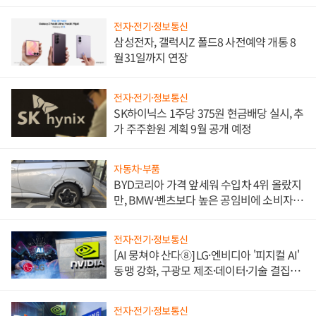
전자·전기·정보통신
삼성전자, 갤럭시Z 폴드8 사전예약 개통 8
월31일까지 연장
전자·전기·정보통신
SK하이닉스 1주당 375원 현금배당 실시, 추
가 주주환원 계획 9월 공개 예정
자동차·부품
BYD코리아 가격 앞세워 수입차 4위 올랐지
만, BMW·벤츠보다 높은 공임비에 소비자
불만 폭발
전자·전기·정보통신
[AI 뭉쳐야 산다⑧] LG·엔비디아 '피지컬 AI'
동맹 강화, 구광모 제조·데이터·기술 결집
해 종합 로보틱스 기업으로
전자·전기·정보통신