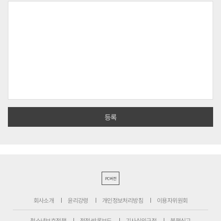
PC버전
회사소개
윤리강령
개인정보처리방침
이용자위원회
청소년보호정책
정정·반론보도
기사심의규정
불편신고