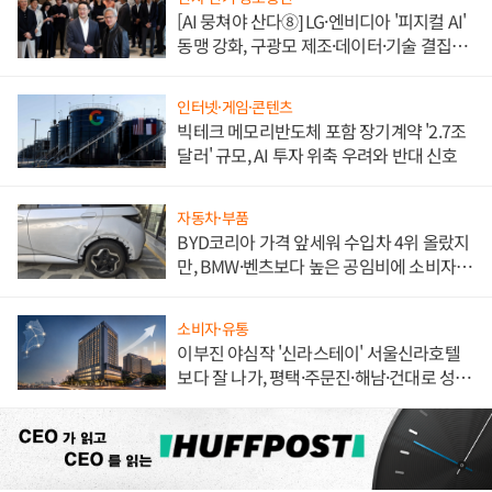
[AI 뭉쳐야 산다⑧] LG·엔비디아 '피지컬 AI'
동맹 강화, 구광모 제조·데이터·기술 결집
해 종합 로보틱스 기업으로
인터넷·게임·콘텐츠
빅테크 메모리반도체 포함 장기계약 '2.7조
달러' 규모, AI 투자 위축 우려와 반대 신호
자동차·부품
BYD코리아 가격 앞세워 수입차 4위 올랐지
만, BMW·벤츠보다 높은 공임비에 소비자
불만 폭발
소비자·유통
이부진 야심작 '신라스테이' 서울신라호텔
보다 잘 나가, 평택·주문진·해남·건대로 성
장판 더 넓힌다