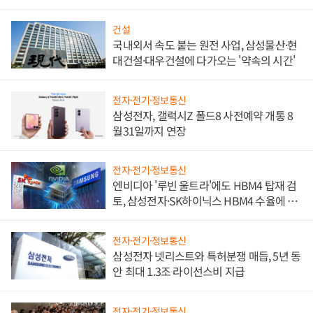
문"
건설
국내외서 속도 붙는 원전 사업, 삼성물산·현
대건설·대우건설에 다가오는 '약속의 시간'
전자·전기·정보통신
삼성전자, 갤럭시Z 폴드8 사전예약 개통 8
월31일까지 연장
전자·전기·정보통신
엔비디아 '루빈 울트라'에도 HBM4 탑재 검
토, 삼성전자·SK하이닉스 HBM4 수율에 주
도권 갈린다
전자·전기·정보통신
삼성전자 넷리스트와 특허분쟁 매듭, 5년 동
안 최대 1.3조 라이선스비 지급
전자·전기·정보통신