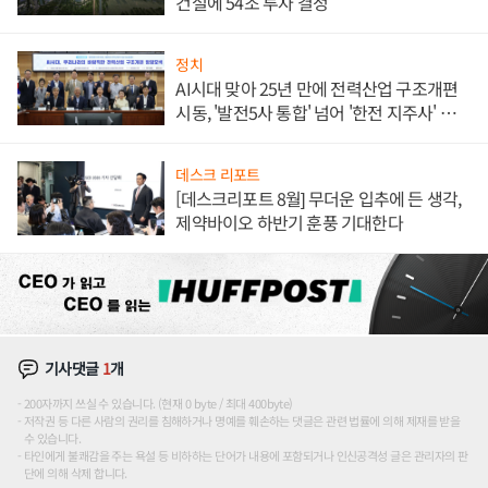
건설에 54조 투자 결정
정치
AI시대 맞아 25년 만에 전력산업 구조개편
시동, '발전5사 통합' 넘어 '한전 지주사' 재편
론도
데스크 리포트
[데스크리포트 8월] 무더운 입추에 든 생각,
제약바이오 하반기 훈풍 기대한다
기사댓글
1
개
200자까지 쓰실 수 있습니다. (현재 0 byte / 최대 400byte)
저작권 등 다른 사람의 권리를 침해하거나 명예를 훼손하는 댓글은 관련 법률에 의해 제재를 받을
수 있습니다.
타인에게 불쾌감을 주는 욕설 등 비하하는 단어가 내용에 포함되거나 인신공격성 글은 관리자의 판
단에 의해 삭제 합니다.