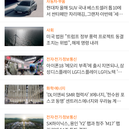
자동차·부품
현대차 올해 SUV 국내 베스트셀러 톱10에
서 싼타페만 자리매김, 그랜저·아반떼 '세단
쌍끌이'로 내수 방어
사회
미국 법원 "트럼프 정부 풍력 프로젝트 동결
조치는 위법", 해제 명령 내려
전자·전기·정보통신
아이폰18 '메모리 부족'에 출시 지연되나, 삼
성디스플레이 LG디스플레이 LG이노텍 '탈
애플' 수익 다각화 속도
화학·에너지
'DL이앤씨 SMR 협력사' X에너지, '한수원 포
스코 동맹' 센트러스에너지와 우라늄 계약
체결
전자·전기·정보통신
SK하이닉스, 용인 'Y2' 팹과 청주 'M17' 팹