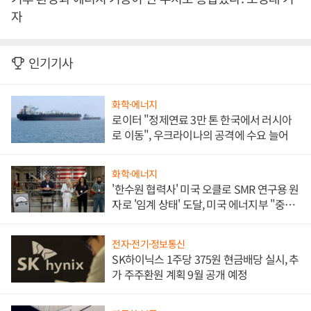
자
인기기사
화학·에너지
로이터 "정제연료 3만 톤 한국에서 러시아
로 이동", 우크라이나의 공격에 수요 늘어
화학·에너지
'한수원 협력사' 미국 오클로 SMR 연구용 원
자로 '임계 상태' 도달, 미국 에너지부 "중요
한 이정표"
전자·전기·정보통신
SK하이닉스 1주당 375원 현금배당 실시, 추
가 주주환원 계획 9월 공개 예정