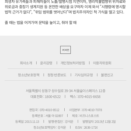
희생자 유가족들과 피해자들이 노출/발병시점 지연이자, 영리적불법행위 위자료와
위로금과 중장기 생계지원 등 온전한 배상을 요구하자 이제 와서 "시행령에 명시할
법적 근거가 없다", "위임 범위를 벗어난다"며 법치주의자인 척 가식을 떨고 있다.
줄 때는 법을 어겨가며 문턱을 높이고, 줘야 할 때
PC버전
회사소개
윤리강령
개인정보처리방침
이용자위원회
청소년보호정책
정정·반론보도
기사심의규정
불편신고
서울특별시 성동구 성수일로 39-34 서울숲더스페이스 12층
대표전화 : 1800-6522
팩스 : 070-4015-8658
편집국 : 070-4010-8512
사업본부 : 070-4010-7078
등록번호 : 서울 아 02897
제호 : 비즈니스포스트
등록일: 2013.11.13
발행·편집인 : 강석운
발행일자: 2013년 12월 2일
청소년보호책임자 : 강석운
ISSN : 2636-171X