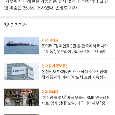
‘기후위기가 해결될 가능성은 높지 않거나 전혀 없다’고 답
한 비중은 35%로 조사됐다. 손영호 기자
인기기사
화학·에너지
로이터 "정제연료 3만 톤 한국에서 러시아
로 이동", 우크라이나의 공격에 수요 늘어
전자·전기·정보통신
삼성전자 SK하이닉스 소극적 주주환원에
해외 증권가 비판, "반도체 호황 지속성 의
문"
화학·에너지
'한수원 협력사' 미국 오클로 SMR 연구용 원
자로 '임계 상태' 도달, 미국 에너지부 "중요
한 이정표"