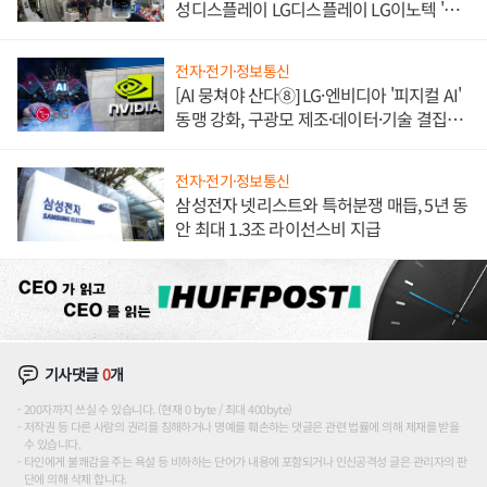
성디스플레이 LG디스플레이 LG이노텍 '탈
애플' 수익 다각화 속도
전자·전기·정보통신
[AI 뭉쳐야 산다⑧] LG·엔비디아 '피지컬 AI'
동맹 강화, 구광모 제조·데이터·기술 결집
해 종합 로보틱스 기업으로
전자·전기·정보통신
삼성전자 넷리스트와 특허분쟁 매듭, 5년 동
안 최대 1.3조 라이선스비 지급
기사댓글
0
개
200자까지 쓰실 수 있습니다. (현재 0 byte / 최대 400byte)
저작권 등 다른 사람의 권리를 침해하거나 명예를 훼손하는 댓글은 관련 법률에 의해 제재를 받을
수 있습니다.
타인에게 불쾌감을 주는 욕설 등 비하하는 단어가 내용에 포함되거나 인신공격성 글은 관리자의 판
단에 의해 삭제 합니다.