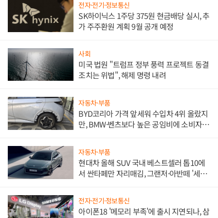
전자·전기·정보통신
SK하이닉스 1주당 375원 현금배당 실시, 추
가 주주환원 계획 9월 공개 예정
사회
미국 법원 "트럼프 정부 풍력 프로젝트 동결
조치는 위법", 해제 명령 내려
자동차·부품
BYD코리아 가격 앞세워 수입차 4위 올랐지
만, BMW·벤츠보다 높은 공임비에 소비자
불만 폭발
자동차·부품
현대차 올해 SUV 국내 베스트셀러 톱10에
서 싼타페만 자리매김, 그랜저·아반떼 '세단
쌍끌이'로 내수 방어
전자·전기·정보통신
아이폰18 '메모리 부족'에 출시 지연되나, 삼