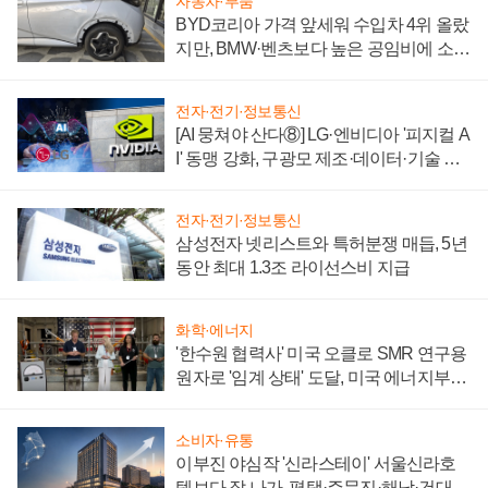
자동차·부품
BYD코리아 가격 앞세워 수입차 4위 올랐
지만, BMW·벤츠보다 높은 공임비에 소비
자 불만 폭발
전자·전기·정보통신
[AI 뭉쳐야 산다⑧] LG·엔비디아 '피지컬 A
I' 동맹 강화, 구광모 제조·데이터·기술 결
집해 종합 로보틱스 기업으로
전자·전기·정보통신
삼성전자 넷리스트와 특허분쟁 매듭, 5년
동안 최대 1.3조 라이선스비 지급
화학·에너지
'한수원 협력사' 미국 오클로 SMR 연구용
원자로 '임계 상태' 도달, 미국 에너지부
"중요한 이정표"
소비자·유통
이부진 야심작 '신라스테이' 서울신라호
텔보다 잘 나가, 평택·주문진·해남·건대로