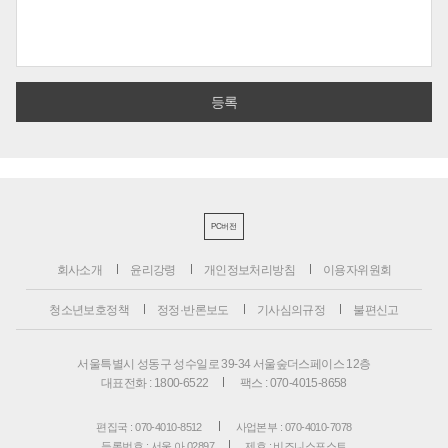
PC버전
회사소개
윤리강령
개인정보처리방침
이용자위원회
청소년보호정책
정정·반론보도
기사심의규정
불편신고
서울특별시 성동구 성수일로 39-34 서울숲더스페이스 12층
대표전화 : 1800-6522
팩스 : 070-4015-8658
편집국 : 070-4010-8512
사업본부 : 070-4010-7078
등록번호 : 서울 아 02897
제호 : 비즈니스포스트