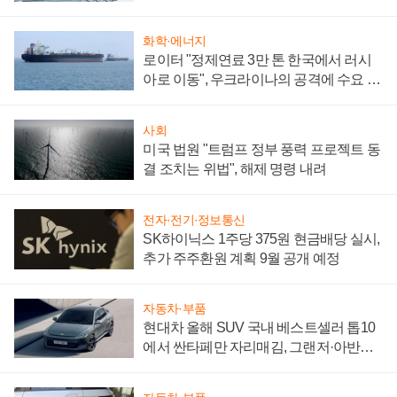
성 의문"
화학·에너지
로이터 "정제연료 3만 톤 한국에서 러시
아로 이동", 우크라이나의 공격에 수요 늘
어
사회
미국 법원 "트럼프 정부 풍력 프로젝트 동
결 조치는 위법", 해제 명령 내려
전자·전기·정보통신
SK하이닉스 1주당 375원 현금배당 실시,
추가 주주환원 계획 9월 공개 예정
자동차·부품
현대차 올해 SUV 국내 베스트셀러 톱10
에서 싼타페만 자리매김, 그랜저·아반떼
'세단 쌍끌이'로 내수 방어