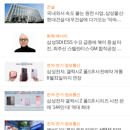
건설
국내외서 속도 붙는 원전 사업, 삼성물산·
현대건설·대우건설에 다가오는 '약속의
시간'
화학·에너지
삼성SDI ESS 수요 급증에 북미 증설 타
진, 최주선 스텔란티스·GM 합작공장 건
설 재추진하나
전자·전기·정보통신
삼성전자, 갤럭시Z 폴드8 사전예약 개통
8월31일까지 연장
전자·전기·정보통신
삼성전자 갤럭시 Z 폴드8 시리즈 사전 판
매 '144만 대' 역대 최대
전자·전기·정보통신
엔비디아 '루빈 울트라'에도 HBM4 탑재