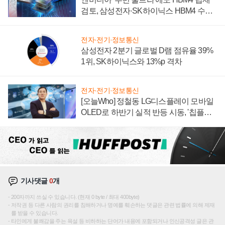
검토, 삼성전자·SK하이닉스 HBM4 수율
에 주도권 갈린다
전자·전기·정보통신
삼성전자 2분기 글로벌 D램 점유율 39%
1위, SK하이닉스와 13%p 격차
전자·전기·정보통신
[오늘Who] 정철동 LG디스플레이 모바일
OLED로 하반기 실적 반등 시동, '칩플레
이션'에 가격 인하 압박은 부담
기사댓글
0
개
200자까지 쓰실 수 있습니다. (현재 0 byte / 최대 400byte)
저작권 등 다른 사람의 권리를 침해하거나 명예를 훼손하는 댓글은 관련 법률에 의해 제재
를 받을 수 있습니다.
타인에게 불쾌감을 주는 욕설 등 비하하는 단어가 내용에 포함되거나 인신공격성 글은 관