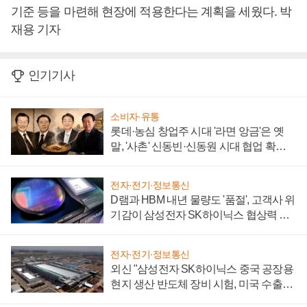
기준 등을 마련해 현장에 적용한다는 계획을 세웠다. 박
재용 기자
인기기사
소비자·유통
롯데·농심 창업주 시대 '라면 앙금'은 옛
말, '사촌' 신동빈·신동원 시대 협업 확대
일로
전자·전기·정보통신
D램과 HBM 내년 물량도 '품절', 고객사 위
기감이 삼성전자 SK하이닉스 협상력 더
키워
전자·전기·정보통신
외신 "삼성전자 SK하이닉스 중국 공장용
현지 생산 반도체 장비 시험, 미국 수출통
제 대비"