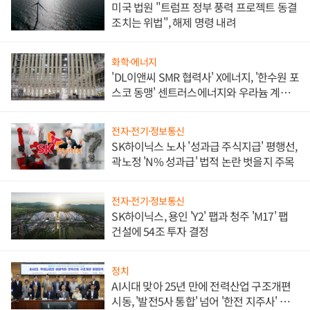
미국 법원 "트럼프 정부 풍력 프로젝트 동결
조치는 위법", 해제 명령 내려
화학·에너지
'DL이앤씨 SMR 협력사' X에너지, '한수원 포
스코 동맹' 센트러스에너지와 우라늄 계약
체결
전자·전기·정보통신
SK하이닉스 노사 '성과급 주식지급' 평행선,
곽노정 'N% 성과급' 법적 논란 벗을지 주목
전자·전기·정보통신
SK하이닉스, 용인 'Y2' 팹과 청주 'M17' 팹
건설에 54조 투자 결정
정치
AI시대 맞아 25년 만에 전력산업 구조개편
시동, '발전5사 통합' 넘어 '한전 지주사' 재편