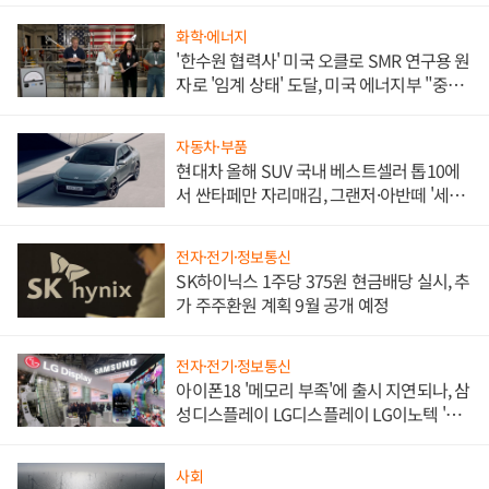
화학·에너지
'한수원 협력사' 미국 오클로 SMR 연구용 원
자로 '임계 상태' 도달, 미국 에너지부 "중요
한 이정표"
자동차·부품
현대차 올해 SUV 국내 베스트셀러 톱10에
서 싼타페만 자리매김, 그랜저·아반떼 '세단
쌍끌이'로 내수 방어
전자·전기·정보통신
SK하이닉스 1주당 375원 현금배당 실시, 추
가 주주환원 계획 9월 공개 예정
전자·전기·정보통신
아이폰18 '메모리 부족'에 출시 지연되나, 삼
성디스플레이 LG디스플레이 LG이노텍 '탈
애플' 수익 다각화 속도
사회