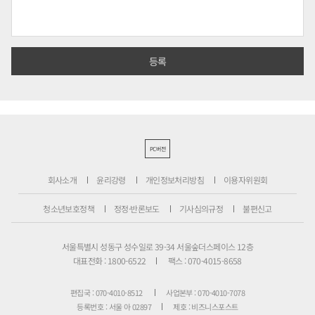
PC버전
회사소개
윤리강령
개인정보처리방침
이용자위원회
청소년보호정책
정정·반론보도
기사심의규정
불편신고
서울특별시 성동구 성수일로 39-34 서울숲더스페이스 12층
대표전화 : 1800-6522
팩스 : 070-4015-8658
편집국 : 070-4010-8512
사업본부 : 070-4010-7078
등록번호 : 서울 아 02897
제호 : 비즈니스포스트