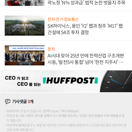
곽노정 'N% 성과급' 법적 논란 벗을지 주목
전자·전기·정보통신
SK하이닉스, 용인 'Y2' 팹과 청주 'M17' 팹
건설에 54조 투자 결정
정치
AI시대 맞아 25년 만에 전력산업 구조개편
시동, '발전5사 통합' 넘어 '한전 지주사' 재편
론도
기사댓글
0
개
200자까지 쓰실 수 있습니다. (현재 0 byte / 최대 400byte)
저작권 등 다른 사람의 권리를 침해하거나 명예를 훼손하는 댓글은 관련 법률에 의해 제재를 받을
수 있습니다.
타인에게 불쾌감을 주는 욕설 등 비하하는 단어가 내용에 포함되거나 인신공격성 글은 관리자의 판
단에 의해 삭제 합니다.