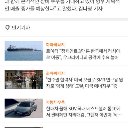
과 함께 본격적인 장비 수주를 기대하고 있어 향후 지속적
인 매출 증가를 예상한다"고 말했다. 김나영 기자
인기기사
화학·에너지
로이터 "정제연료 3만 톤 한국에서 러시아
로 이동", 우크라이나의 공격에 수요 늘어
화학·에너지
'한수원 협력사' 미국 오클로 SMR 연구용 원
자로 '임계 상태' 도달, 미국 에너지부 "중요
한 이정표"
자동차·부품
현대차 올해 SUV 국내 베스트셀러 톱10에
서 싼타페만 자리매김, 그랜저·아반떼 '세단
쌍끌이'로 내수 방어