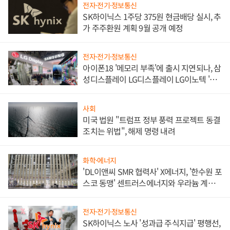
전자·전기·정보통신
SK하이닉스 1주당 375원 현금배당 실시, 추
가 주주환원 계획 9월 공개 예정
전자·전기·정보통신
아이폰18 '메모리 부족'에 출시 지연되나, 삼
성디스플레이 LG디스플레이 LG이노텍 '탈
애플' 수익 다각화 속도
사회
미국 법원 "트럼프 정부 풍력 프로젝트 동결
조치는 위법", 해제 명령 내려
화학·에너지
'DL이앤씨 SMR 협력사' X에너지, '한수원 포
스코 동맹' 센트러스에너지와 우라늄 계약
체결
전자·전기·정보통신
SK하이닉스 노사 '성과급 주식지급' 평행선,