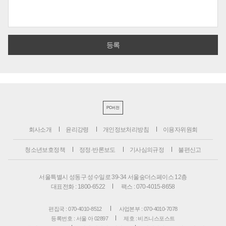
PC버전
회사소개
윤리강령
개인정보처리방침
이용자위원회
청소년보호정책
정정·반론보도
기사심의규정
불편신고
서울특별시 성동구 성수일로 39-34 서울숲더스페이스 12층
대표전화 : 1800-6522
팩스 : 070-4015-8658
편집국 : 070-4010-8512
사업본부 : 070-4010-7078
등록번호 : 서울 아 02897
제호 : 비즈니스포스트