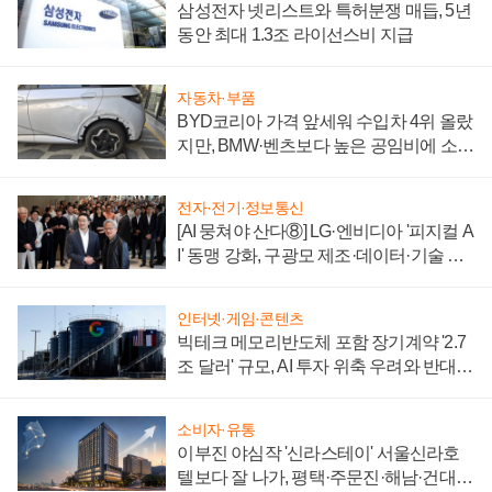
삼성전자 넷리스트와 특허분쟁 매듭, 5년
동안 최대 1.3조 라이선스비 지급
자동차·부품
BYD코리아 가격 앞세워 수입차 4위 올랐
지만, BMW·벤츠보다 높은 공임비에 소비
자 불만 폭발
전자·전기·정보통신
[AI 뭉쳐야 산다⑧] LG·엔비디아 '피지컬 A
I' 동맹 강화, 구광모 제조·데이터·기술 결
집해 종합 로보틱스 기업으로
인터넷·게임·콘텐츠
빅테크 메모리반도체 포함 장기계약 '2.7
조 달러' 규모, AI 투자 위축 우려와 반대
신호
소비자·유통
이부진 야심작 '신라스테이' 서울신라호
텔보다 잘 나가, 평택·주문진·해남·건대로