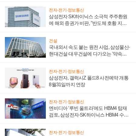
전자·전기·정보통신
삼성전자 SK하이닉스 소극적 주주환원
에 해외 증권가 비판, "반도체 호황 지속
성 의문"
건설
국내외서 속도 붙는 원전 사업, 삼성물산·
현대건설·대우건설에 다가오는 '약속의
시간'
전자·전기·정보통신
삼성전자, 갤럭시Z 폴드8 사전예약 개통
8월31일까지 연장
전자·전기·정보통신
엔비디아 '루빈 울트라'에도 HBM4 탑재
검토, 삼성전자·SK하이닉스 HBM4 수율
에 주도권 갈린다
전자·전기·정보통신