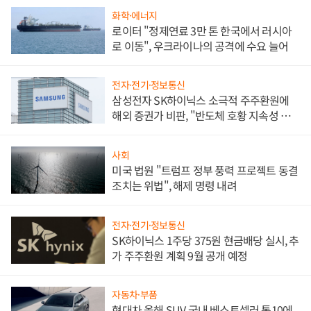
화학·에너지
로이터 "정제연료 3만 톤 한국에서 러시아
로 이동", 우크라이나의 공격에 수요 늘어
전자·전기·정보통신
삼성전자 SK하이닉스 소극적 주주환원에
해외 증권가 비판, "반도체 호황 지속성 의
문"
사회
미국 법원 "트럼프 정부 풍력 프로젝트 동결
조치는 위법", 해제 명령 내려
전자·전기·정보통신
SK하이닉스 1주당 375원 현금배당 실시, 추
가 주주환원 계획 9월 공개 예정
자동차·부품
현대차 올해 SUV 국내 베스트셀러 톱10에