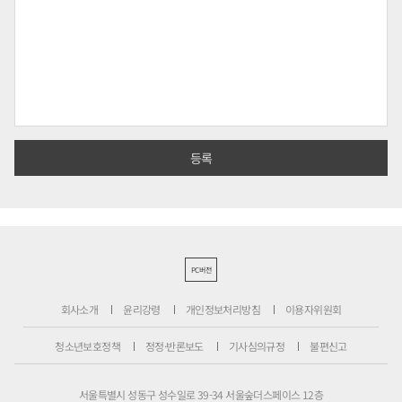
PC버전
회사소개
윤리강령
개인정보처리방침
이용자위원회
청소년보호정책
정정·반론보도
기사심의규정
불편신고
서울특별시 성동구 성수일로 39-34 서울숲더스페이스 12층