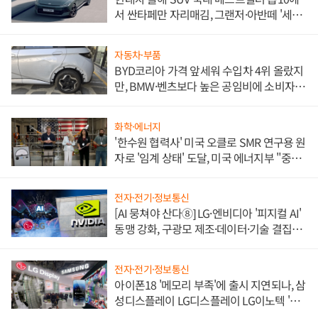
서 싼타페만 자리매김, 그랜저·아반떼 '세단
쌍끌이'로 내수 방어
자동차·부품
BYD코리아 가격 앞세워 수입차 4위 올랐지
만, BMW·벤츠보다 높은 공임비에 소비자
불만 폭발
화학·에너지
'한수원 협력사' 미국 오클로 SMR 연구용 원
자로 '임계 상태' 도달, 미국 에너지부 "중요
한 이정표"
전자·전기·정보통신
[AI 뭉쳐야 산다⑧] LG·엔비디아 '피지컬 AI'
동맹 강화, 구광모 제조·데이터·기술 결집
해 종합 로보틱스 기업으로
전자·전기·정보통신
아이폰18 '메모리 부족'에 출시 지연되나, 삼
성디스플레이 LG디스플레이 LG이노텍 '탈
애플' 수익 다각화 속도