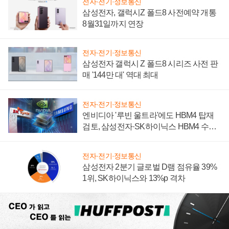
전자·전기·정보통신
삼성전자, 갤럭시Z 폴드8 사전예약 개통
8월31일까지 연장
전자·전기·정보통신
삼성전자 갤럭시 Z 폴드8 시리즈 사전 판
매 '144만 대' 역대 최대
전자·전기·정보통신
엔비디아 '루빈 울트라'에도 HBM4 탑재
검토, 삼성전자·SK하이닉스 HBM4 수율
에 주도권 갈린다
전자·전기·정보통신
삼성전자 2분기 글로벌 D램 점유율 39%
1위, SK하이닉스와 13%p 격차