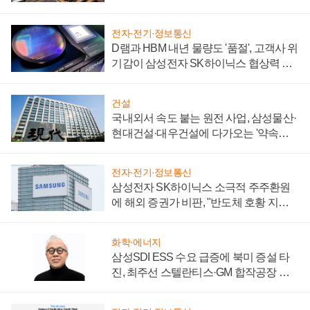
제 대비"
전자·전기·정보통신
D램과 HBM 내년 물량도 '품절', 고객사 위
기감이 삼성전자 SK하이닉스 협상력 더
키워
건설
국내외서 속도 붙는 원전 사업, 삼성물산·
현대건설·대우건설에 다가오는 '약속의
시간'
전자·전기·정보통신
삼성전자 SK하이닉스 소극적 주주환원
에 해외 증권가 비판, "반도체 호황 지속
성 의문"
화학·에너지
삼성SDI ESS 수요 급증에 북미 증설 타
진, 최주선 스텔란티스·GM 합작공장 건
설 재추진하나