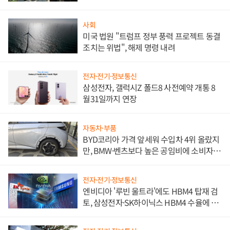
사회
미국 법원 "트럼프 정부 풍력 프로젝트 동결
조치는 위법", 해제 명령 내려
전자·전기·정보통신
삼성전자, 갤럭시Z 폴드8 사전예약 개통 8
월31일까지 연장
자동차·부품
BYD코리아 가격 앞세워 수입차 4위 올랐지
만, BMW·벤츠보다 높은 공임비에 소비자
불만 폭발
전자·전기·정보통신
엔비디아 '루빈 울트라'에도 HBM4 탑재 검
토, 삼성전자·SK하이닉스 HBM4 수율에 주
도권 갈린다