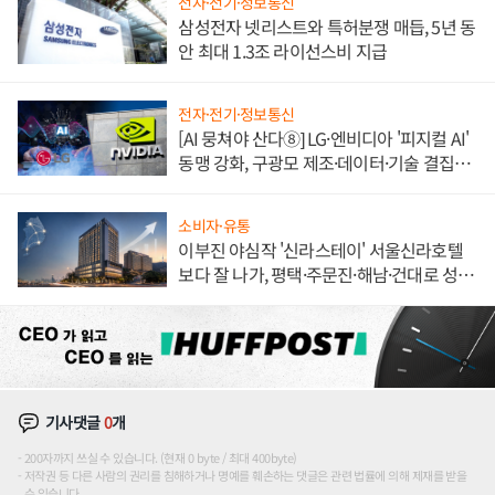
전자·전기·정보통신
삼성전자 넷리스트와 특허분쟁 매듭, 5년 동
안 최대 1.3조 라이선스비 지급
전자·전기·정보통신
[AI 뭉쳐야 산다⑧] LG·엔비디아 '피지컬 AI'
동맹 강화, 구광모 제조·데이터·기술 결집
해 종합 로보틱스 기업으로
소비자·유통
이부진 야심작 '신라스테이' 서울신라호텔
보다 잘 나가, 평택·주문진·해남·건대로 성
장판 더 넓힌다
기사댓글
0
개
200자까지 쓰실 수 있습니다. (현재 0 byte / 최대 400byte)
저작권 등 다른 사람의 권리를 침해하거나 명예를 훼손하는 댓글은 관련 법률에 의해 제재를 받을
수 있습니다.