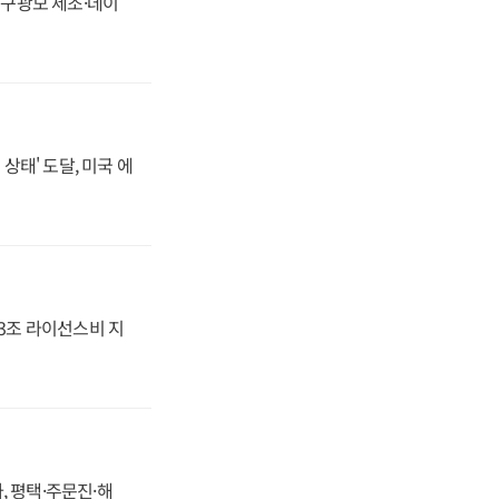
화, 구광모 제조·데이
상태' 도달, 미국 에
.3조 라이선스비 지
, 평택·주문진·해