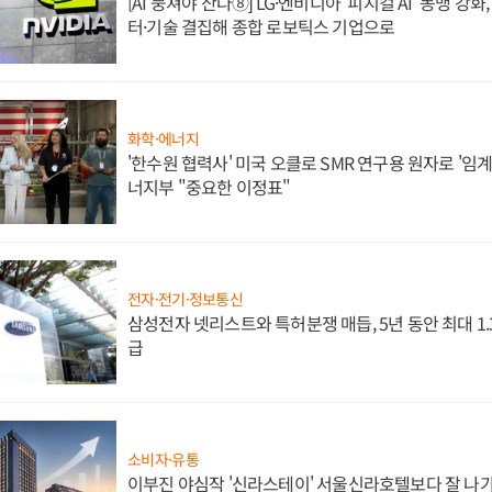
[AI 뭉쳐야 산다⑧] LG·엔비디아 '피지컬 AI' 동맹 강
터·기술 결집해 종합 로보틱스 기업으로
화학·에너지
'한수원 협력사' 미국 오클로 SMR 연구용 원자로 '임계 
너지부 "중요한 이정표"
전자·전기·정보통신
삼성전자 넷리스트와 특허분쟁 매듭, 5년 동안 최대 1
급
소비자·유통
이부진 야심작 '신라스테이' 서울신라호텔보다 잘 나가