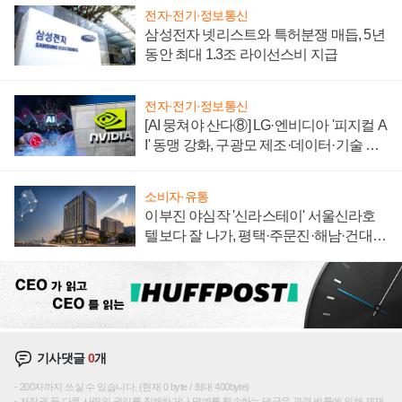
전자·전기·정보통신
삼성전자 넷리스트와 특허분쟁 매듭, 5년
동안 최대 1.3조 라이선스비 지급
전자·전기·정보통신
[AI 뭉쳐야 산다⑧] LG·엔비디아 '피지컬 A
I' 동맹 강화, 구광모 제조·데이터·기술 결
집해 종합 로보틱스 기업으로
소비자·유통
이부진 야심작 '신라스테이' 서울신라호
텔보다 잘 나가, 평택·주문진·해남·건대로
성장판 더 넓힌다
기사댓글
0
개
200자까지 쓰실 수 있습니다. (현재 0 byte / 최대 400byte)
저작권 등 다른 사람의 권리를 침해하거나 명예를 훼손하는 댓글은 관련 법률에 의해 제재