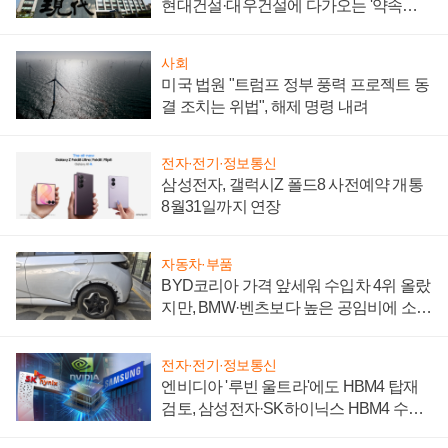
현대건설·대우건설에 다가오는 '약속의
시간'
사회
미국 법원 "트럼프 정부 풍력 프로젝트 동
결 조치는 위법", 해제 명령 내려
전자·전기·정보통신
삼성전자, 갤럭시Z 폴드8 사전예약 개통
8월31일까지 연장
자동차·부품
BYD코리아 가격 앞세워 수입차 4위 올랐
지만, BMW·벤츠보다 높은 공임비에 소비
자 불만 폭발
전자·전기·정보통신
엔비디아 '루빈 울트라'에도 HBM4 탑재
검토, 삼성전자·SK하이닉스 HBM4 수율
에 주도권 갈린다