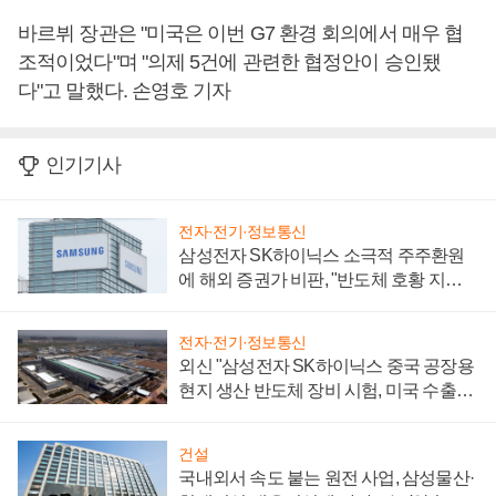
바르뷔 장관은 "미국은 이번 G7 환경 회의에서 매우 협
조적이었다"며 "의제 5건에 관련한 협정안이 승인됐
다"고 말했다. 손영호 기자
인기기사
전자·전기·정보통신
삼성전자 SK하이닉스 소극적 주주환원
에 해외 증권가 비판, "반도체 호황 지속
성 의문"
전자·전기·정보통신
외신 "삼성전자 SK하이닉스 중국 공장용
현지 생산 반도체 장비 시험, 미국 수출통
제 대비"
건설
국내외서 속도 붙는 원전 사업, 삼성물산·