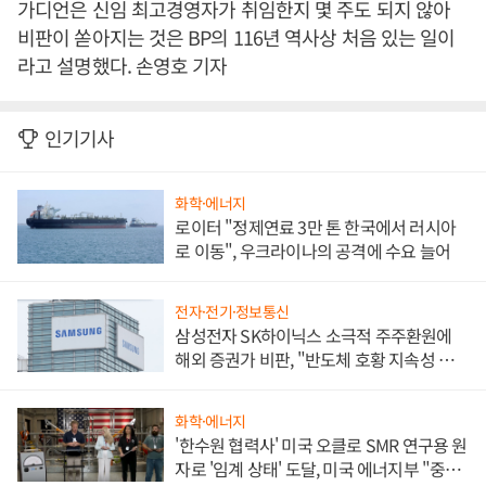
가디언은 신임 최고경영자가 취임한지 몇 주도 되지 않아
비판이 쏟아지는 것은 BP의 116년 역사상 처음 있는 일이
라고 설명했다. 손영호 기자
인기기사
화학·에너지
로이터 "정제연료 3만 톤 한국에서 러시아
로 이동", 우크라이나의 공격에 수요 늘어
전자·전기·정보통신
삼성전자 SK하이닉스 소극적 주주환원에
해외 증권가 비판, "반도체 호황 지속성 의
문"
화학·에너지
'한수원 협력사' 미국 오클로 SMR 연구용 원
자로 '임계 상태' 도달, 미국 에너지부 "중요