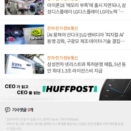
아이폰18 '메모리 부족'에 출시 지연되나, 삼
성디스플레이 LG디스플레이 LG이노텍 '탈
애플' 수익 다각화 속도
전자·전기·정보통신
[AI 뭉쳐야 산다⑧] LG·엔비디아 '피지컬 AI'
동맹 강화, 구광모 제조·데이터·기술 결집
해 종합 로보틱스 기업으로
전자·전기·정보통신
삼성전자 넷리스트와 특허분쟁 매듭, 5년 동
안 최대 1.3조 라이선스비 지급
기사댓글
0
개
200자까지 쓰실 수 있습니다. (현재 0 byte / 최대 400byte)
저작권 등 다른 사람의 권리를 침해하거나 명예를 훼손하는 댓글은 관련 법률에 의해 제재를 받을
수 있습니다.