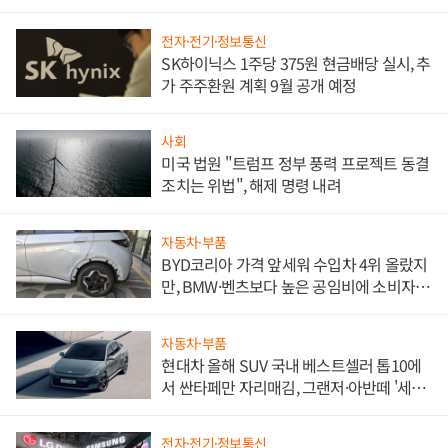
한 이정표"
전자·전기·정보통신
SK하이닉스 1주당 375원 현금배당 실시, 추
가 주주환원 계획 9월 공개 예정
사회
미국 법원 "트럼프 정부 풍력 프로젝트 동결
조치는 위법", 해제 명령 내려
자동차·부품
BYD코리아 가격 앞세워 수입차 4위 올랐지
만, BMW·벤츠보다 높은 공임비에 소비자
불만 폭발
자동차·부품
현대차 올해 SUV 국내 베스트셀러 톱10에
서 싼타페만 자리매김, 그랜저·아반떼 '세단
쌍끌이'로 내수 방어
전자·전기·정보통신