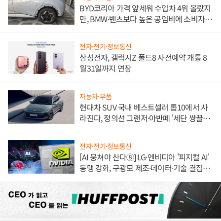
BYD코리아 가격 앞세워 수입차 4위 올랐지
만, BMW·벤츠보다 높은 공임비에 소비자
불만 폭발
전자·전기·정보통신
삼성전자, 갤럭시Z 폴드8 사전예약 개통 8
월31일까지 연장
자동차·부품
현대차 SUV 국내 베스트셀러 톱10에서 사
라진다, 정의선 그랜저·아반떼 '세단 쌍끌
이'로 내수 방어
전자·전기·정보통신
[AI 뭉쳐야 산다⑧] LG·엔비디아 '피지컬 AI'
동맹 강화, 구광모 제조·데이터·기술 결집
해 종합 로보틱스 기업으로