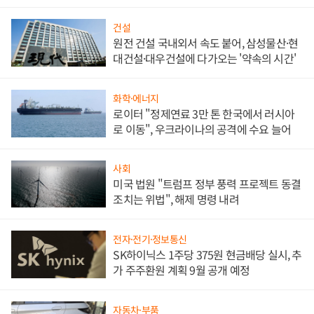
대비"
건설
원전 건설 국내외서 속도 붙어, 삼성물산·현
대건설·대우건설에 다가오는 '약속의 시간'
화학·에너지
로이터 "정제연료 3만 톤 한국에서 러시아
로 이동", 우크라이나의 공격에 수요 늘어
사회
미국 법원 "트럼프 정부 풍력 프로젝트 동결
조치는 위법", 해제 명령 내려
전자·전기·정보통신
SK하이닉스 1주당 375원 현금배당 실시, 추
가 주주환원 계획 9월 공개 예정
자동차·부품