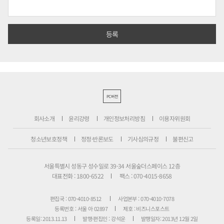
PC버전
회사소개
윤리강령
개인정보처리방침
이용자위원회
청소년보호정책
정정·반론보도
기사심의규정
불편신고
서울특별시 성동구 성수일로 39-34 서울숲더스페이스 12층
대표전화 : 1800-6522
팩스 : 070-4015-8658
편집국 : 070-4010-8512
사업본부 : 070-4010-7078
등록번호 : 서울 아 02897
제호 : 비즈니스포스트
등록일: 2013.11.13
발행·편집인 : 강석운
발행일자: 2013년 12월 2일