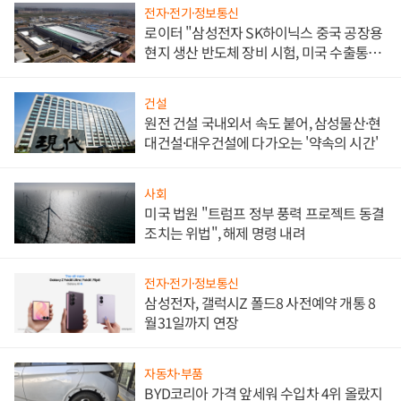
전자·전기·정보통신
로이터 "삼성전자 SK하이닉스 중국 공장용
현지 생산 반도체 장비 시험, 미국 수출통제
대비"
건설
원전 건설 국내외서 속도 붙어, 삼성물산·현
대건설·대우건설에 다가오는 '약속의 시간'
사회
미국 법원 "트럼프 정부 풍력 프로젝트 동결
조치는 위법", 해제 명령 내려
전자·전기·정보통신
삼성전자, 갤럭시Z 폴드8 사전예약 개통 8
월31일까지 연장
자동차·부품
BYD코리아 가격 앞세워 수입차 4위 올랐지