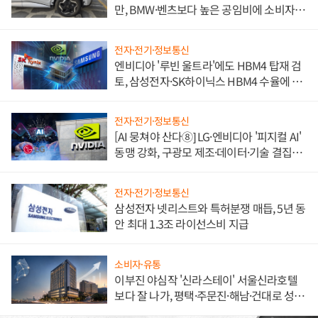
만, BMW·벤츠보다 높은 공임비에 소비자
불만 폭발
전자·전기·정보통신
엔비디아 '루빈 울트라'에도 HBM4 탑재 검
토, 삼성전자·SK하이닉스 HBM4 수율에 주
도권 갈린다
전자·전기·정보통신
[AI 뭉쳐야 산다⑧] LG·엔비디아 '피지컬 AI'
동맹 강화, 구광모 제조·데이터·기술 결집
해 종합 로보틱스 기업으로
전자·전기·정보통신
삼성전자 넷리스트와 특허분쟁 매듭, 5년 동
안 최대 1.3조 라이선스비 지급
소비자·유통
이부진 야심작 '신라스테이' 서울신라호텔
보다 잘 나가, 평택·주문진·해남·건대로 성
장판 더 넓힌다