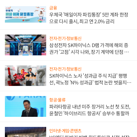
금융
우체국 '매일이자 파킹통장' 5만 계좌 한정
으로 다시 출시, 최고 연 2.0% 금리
전자·전기·정보통신
삼성전자 SK하이닉스 D램 가격에 해외 증
권가 '고점' 시각 나와, 장기 계약에 단점 부
각
전자·전기·정보통신
SK하이닉스 노사 '성과급 주식 지급' 평행
선, 곽노정 'N% 성과급' 법적 논란 벗을지 주
목
항공·물류
파라타항공 내년 미주 장거리 노선 첫 도전,
윤철민 '하이브리드 항공사' 승부수 통할까
인터넷·게임·콘텐츠