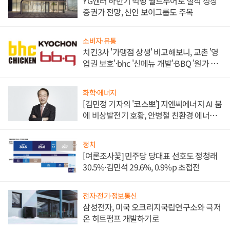
YG엔터 하반기 빅뱅 월드투어로 실적 성장
증권가 전망, 신인 보이그룹도 주목
소비자·유통
치킨3사 '가맹점 상생' 비교해보니, 교촌 '영
업권 보호'·bhc '신메뉴 개발'·BBQ '원가 부
담'
화학·에너지
[김민정 기자의 '코스뽀'] 지엔씨에너지 AI 붐
에 비상발전기 호황, 안병철 친환경 에너지
발전전문기업 향한다
정치
[여론조사꽃] 민주당 당대표 선호도 정청래
30.5%·김민석 29.6%, 0.9%p 초접전
전자·전기·정보통신
삼성전자, 미국 오크리지국립연구소와 극저
온 히트펌프 개발하기로