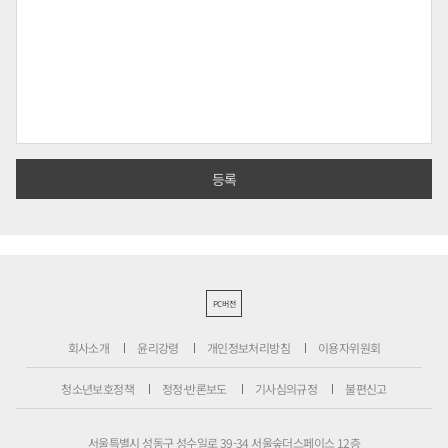
PC버전
회사소개
윤리강령
개인정보처리방침
이용자위원회
청소년보호정책
정정·반론보도
기사심의규정
불편신고
서울특별시 성동구 성수일로 39-34 서울숲더스페이스 12층