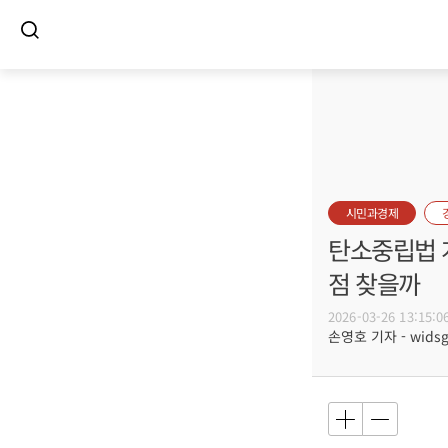
시민과경제
탄소중립법 개
점 찾을까
2026-03-26 13:15:0
손영호 기자 - widsg@