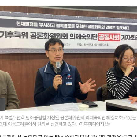
후위기 특별위원회 탄소중립법 개정안 공론화위원회 의제숙의단에 참여하고 있는
여연대 아름드리홀에서 탈퇴를 선언하고 있다. <기후미디어허브>