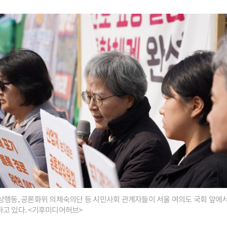
상행동, 공론화위 의제숙의단 등 시민사회 관계자들이 서울 여의도 국회 앞에
고 있다. <기후미디어허브>