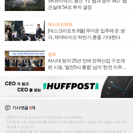
SK하이닉스, 용인 'Y2' 팹과 청주 'M17' 팹
건설에 54조 투자 결정
데스크 리포트
[데스크리포트 8월] 무더운 입추에 든 생
각, 제약바이오 하반기 훈풍 기대한다
정치
AI시대 맞아 25년 만에 전력산업 구조개
편 시동, '발전5사 통합' 넘어 '한전 지주사'
재편론도
기사댓글
0
개
200자까지 쓰실 수 있습니다. (현재 0 byte / 최대 400byte)
저작권 등 다른 사람의 권리를 침해하거나 명예를 훼손하는 댓글은 관련 법률에 의해 제재
를 받을 수 있습니다.
타인에게 불쾌감을 주는 욕설 등 비하하는 단어가 내용에 포함되거나 인신공격성 글은 관