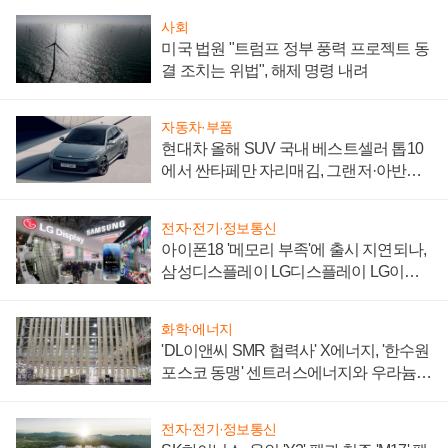
사회
미국 법원 "트럼프 정부 풍력 프로젝트 동
결 조치는 위법", 해제 명령 내려
자동차·부품
현대차 올해 SUV 국내 베스트셀러 톱10
에서 싼타페만 자리매김, 그랜저·아반떼
'세단 쌍끌이'로 내수 방어
전자·전기·정보통신
아이폰18 '메모리 부족'에 출시 지연되나,
삼성디스플레이 LG디스플레이 LG이노
텍 '탈애플' 수익 다각화 속도
화학·에너지
'DL이앤씨 SMR 협력사' X에너지, '한수원
포스코 동맹' 센트러스에너지와 우라늄
계약 체결
전자·전기·정보통신