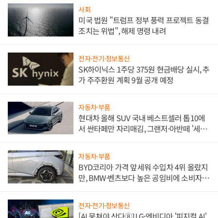
사회
미국 법원 "트럼프 정부 풍력 프로젝트 동결
조치는 위법", 해제 명령 내려
전자·전기·정보통신
SK하이닉스 1주당 375원 현금배당 실시, 추
가 주주환원 계획 9월 공개 예정
자동차·부품
현대차 올해 SUV 국내 베스트셀러 톱10에
서 싼타페만 자리매김, 그랜저·아반떼 '세단
쌍끌이'로 내수 방어
자동차·부품
BYD코리아 가격 앞세워 수입차 4위 올랐지
만, BMW·벤츠보다 높은 공임비에 소비자
불만 폭발
전자·전기·정보통신
[AI 뭉쳐야 산다⑧] LG·엔비디아 '피지컬 AI'