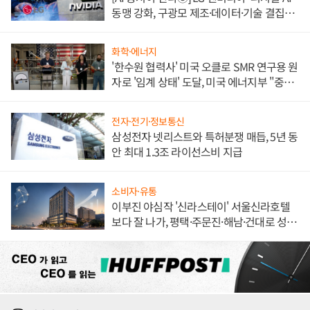
동맹 강화, 구광모 제조·데이터·기술 결집
해 종합 로보틱스 기업으로
화학·에너지
'한수원 협력사' 미국 오클로 SMR 연구용 원
자로 '임계 상태' 도달, 미국 에너지부 "중요
한 이정표"
전자·전기·정보통신
삼성전자 넷리스트와 특허분쟁 매듭, 5년 동
안 최대 1.3조 라이선스비 지급
소비자·유통
이부진 야심작 '신라스테이' 서울신라호텔
보다 잘 나가, 평택·주문진·해남·건대로 성
장판 더 넓힌다