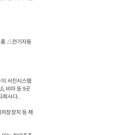
부품 △전기자동
13곳이 서진시스템
), 비마 등 9곳
자회사다.
지저장장치 등 제