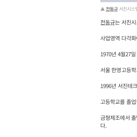
▲
전동규
서진시스템
전동규
는 서진시
사업영역 다각화
1970년 4월27
서울 한영고등학
1996년 서진테
고등학교를 졸업한
금형제조에서 출
다.