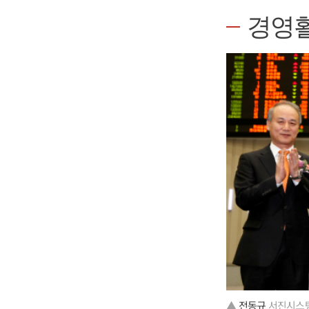
경영
▲
전동규
서진시스템