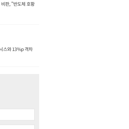
비판, "반도체 호황
닉스와 13%p 격차