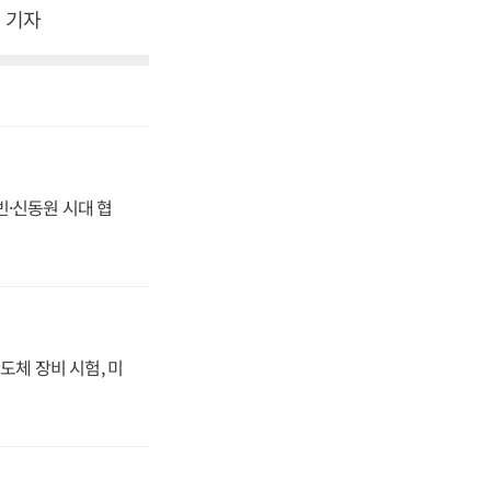
희 기자
동빈·신동원 시대 협
도체 장비 시험, 미