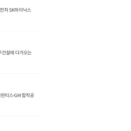
성전자 SK하이닉스
대우건설에 다가오는
스텔란티스·GM 합작공